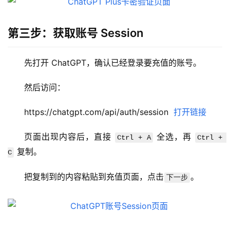
第三步：获取账号 Session
先打开 ChatGPT，确认已经登录要充值的账号。
M
a
然后访问：
c
应
https://chatgpt.com/api/auth/session  
打开链接
用
页面出现内容后，直接 
 全选，再 
Ctrl + A
Ctrl + 
数
 复制。
C
据
库
把复制到的内容粘贴到充值页面，点击
。
下一步
管
理
工
具