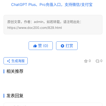
ChatGPT Plus、Pro充值入口，支持微信/支付宝
原创文章，作者：admin，如若转载，请注明出处：
https://www.doc200.com/829.html
赞
(0)
打赏
生成海报
0
0
相关推荐
ChatGPT Plus原账号升级充
Grok Super代充国内开通完整
2026年6月21日
79
2026年6月8日
94
SuperGrok代充国内支付开通
新手开通ChatGPT Plus教
值开通教程
2026年6月5日
89
操作指南
2026年6月4日
97
未分类
未分类
Grok Super长期使用订阅完整
Grok Super充值开通会员操作
操作指南
2026年6月11日
85
程：国内用户一步步充值
2026年6月5日
84
未分类
未分类
2026GPT Claude微信支付宝
SuperGrok微信支付宝代充详
教程
2026年5月29日
111
指南
2026年7月28日
34
未分类
未分类
国内ChatGPT Plus购买付款
Claude Pro开通会员充值方法
代充流程
2026年5月20日
110
细指南
2026年6月22日
62
未分类
未分类
教程
完整教程
未分类
未分类
发表回复