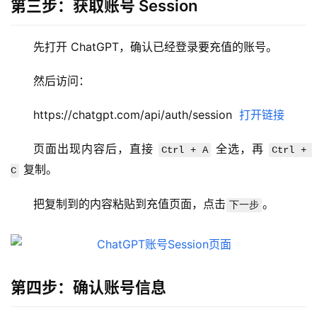
第三步：获取账号 Session
先打开 ChatGPT，确认已经登录要充值的账号。
M
然后访问：
a
c
https://chatgpt.com/api/auth/session  
打开链接
应
用
页面出现内容后，直接 
 全选，再 
Ctrl + A
Ctrl + 
 复制。
C
数
据
把复制到的内容粘贴到充值页面，点击
。
下一步
库
管
理
工
具
第四步：确认账号信息
登录
注册