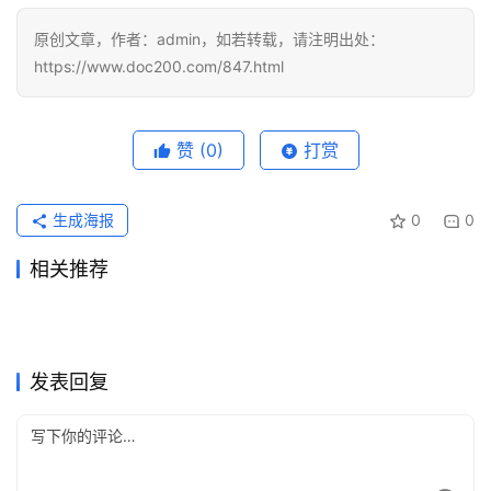
原创文章，作者：admin，如若转载，请注明出处：
https://www.doc200.com/847.html
赞
(0)
打赏
生成海报
0
0
相关推荐
ChatGPT Pro代充国内微信支
Claude Pro国内支付订阅开通
2026年5月20日
124
2026年7月4日
49
Claude Pro国内支付代充开通
Claude Pro国内充值开通会员
付教程
2026年7月28日
22
教程
2026年7月10日
47
未分类
未分类
Claude Pro国内支付充值开通
ChatGPT会员充值订单超时解
教程
2026年6月20日
74
教程
2026年5月29日
91
未分类
未分类
ChatGPT永久会员订阅靠谱
Claude Pro自己账号充值开通
教程
2026年7月18日
49
决办法
2026年6月6日
86
未分类
未分类
ChatGPT Plus订阅支付被拒
ChatGPT Plus代充后账号安
吗？官方套餐说明
2026年7月14日
50
详细版
2026年5月26日
104
未分类
未分类
怎么办？银行卡与地址排查
全检查
未分类
未分类
发表回复