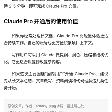
待 2-5 分钟，即可完成 Claude Pro 充值。
数
据
Claude Pro 开通后的使用价值
库
管
如果你经常处理长文档，Claude Pro 比轻量体验更适
理
合持续工作，自己的账号也更方便积累项目上下文。
工
具
写作用户可以用 Claude 做提纲、润色、压缩和结构优
登录
注册
化，它更适合反复修改复杂内容。
W
i
如果这次主要围绕“国内用户”开通 Claude Pro，建议
n
先从长文本总结、文章改写、资料阅读和代码理解这几类任
应
用
务开始。
可
原创文章，作者：admin，如若转载，请注明出处：
视