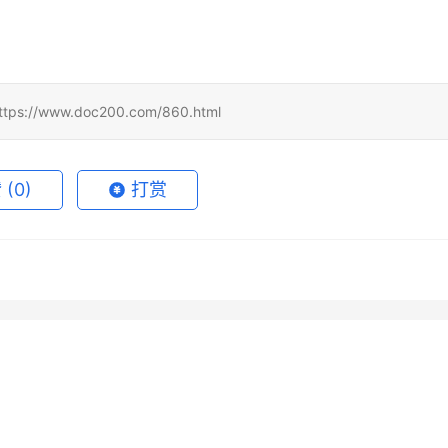
www.doc200.com/860.html
赞
(0)
打赏
ude充值支付宝付款失败怎
ChatGPT Plus充值入口使用教
5月29日
100
2026年6月2日
de Pro无需国外信用卡充值
Claude Pro微信支付宝代充教
程
月17日
71
2026年7月6日
未分类
de Pro订阅流程订阅开通教
ChatGPT Plus充值国内支付完
月16日
62
2026年7月13日
未分类
整教程
未分类