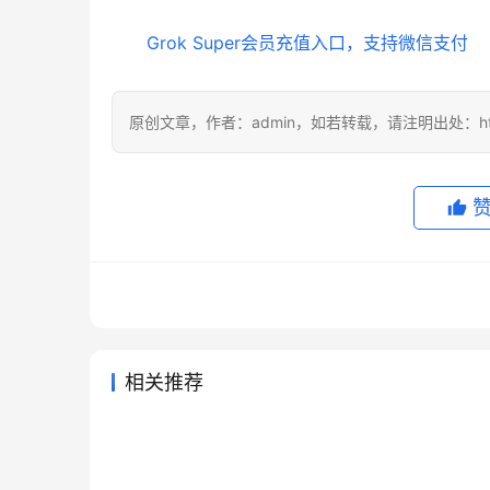
Grok Super会员充值入口，支持微信支付
原创文章，作者：admin，如若转载，请注明出处：https://
相关推荐
ChatGPT Plus无需国外信用卡
Cla
2026年6月30日
59
2026年
SuperGrok代充无需国外信用卡
Clau
代充开通教程
么办
2026年6月2日
102
2026年6
未分类
未分类
Grok国内怎么充值？
Clau
方法
2026年7月20日
46
2026年6
未分类
未分类
Claude Pro自己账号订阅开通教
SuperGrok订阅开通教程
程
2026年7月12日
40
未分类
未分类