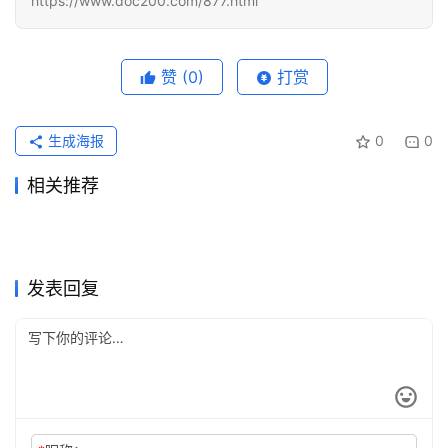
https://www.doc200.com/877.html
化
编
辑
器
赞
(0)
打赏
生成海报
0
0
相关推荐
ChatGPT Plus微信支付宝国
2026ChatGPT Plus代充发票
2026年7月5日
50
2026年5月31日
128
ChatGPT Plus国内支付订阅
ChatGPT Plus开通会员订阅
内支付订阅教程
2026年7月6日
51
账单说明
2026年7月6日
50
未分类
未分类
Claude Pro学习使用代充完整
ChatGPT Plus国内可用订阅
教程
2026年6月15日
76
教程
2026年6月29日
70
未分类
未分类
Claude Pro国内可用代充开通
ChatGPT Plus充值开通会员
教程
2026年6月24日
63
教程
2026年6月7日
87
未分类
未分类
ChatGPT Plus国内支付开通
SuperGrok订阅国内支付操作
教程
2026年6月2日
87
步骤详细版
1天前
12
未分类
未分类
会员
方法国内用户
未分类
未分类
发表回复