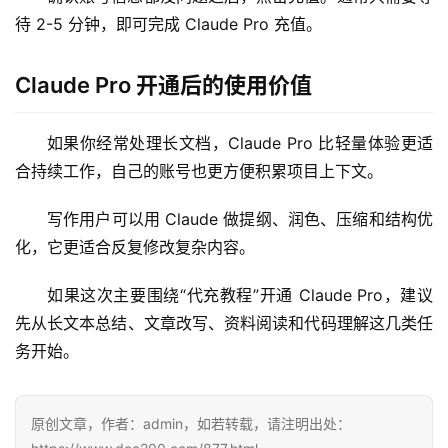
待 2-5 分钟，即可完成 Claude Pro 充值。
数
据
Claude Pro 开通后的使用价值
库
管
如果你经常处理长文档，Claude Pro 比轻量体验更适
理
合持续工作，自己的账号也更方便积累项目上下文。
工
具
写作用户可以用 Claude 做提纲、润色、压缩和结构优
登录
注册
化，它更适合反复修改复杂内容。
W
i
如果这次主要围绕“代充教程”开通 Claude Pro，建议
n
先从长文本总结、文章改写、资料阅读和代码理解这几类任
应
用
务开始。
可
原创文章，作者：admin，如若转载，请注明出处：
视