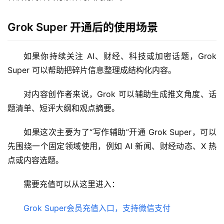
应
用
Grok Super 开通后的使用场景
数
据
如果你持续关注 AI、财经、科技或加密话题，Grok 
库
Super 可以帮助把碎片信息整理成结构化内容。
管
理
对内容创作者来说，Grok 可以辅助生成推文角度、话
工
题清单、短评大纲和观点摘要。
具
如果这次主要为了“写作辅助”开通 Grok Super，可以
登录
注册
W
先围绕一个固定领域使用，例如 AI 新闻、财经动态、X 热
i
点或内容选题。
n
应
需要充值可以从这里进入：
用
Grok Super会员充值入口，支持微信支付
可