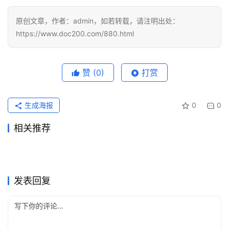
视
化
原创文章，作者：admin，如若转载，请注明出处：
编
https://www.doc200.com/880.html
辑
器
赞
(0)
打赏
生成海报
0
0
相关推荐
SuperGrok代充自己账号开通
Claude Pro会员开通订阅方法
2026年6月2日
108
2026年6月22日
69
2026亲测有效AI会员代充教
ChatGPT Plus国内可用代充
教程
2026年5月18日
144
完整教程
2026年6月5日
88
未分类
未分类
ChatGPT Plus充值微信支付
2026ChatGPT Plus支付宝开
程
2026年6月7日
87
教程
2026年5月31日
103
未分类
未分类
ChatGPT Plus资料整理订阅
SuperGrok微信支付宝充值开
宝开通指南完整步骤
2026年6月24日
62
通多久到账
2026年7月11日
50
未分类
未分类
Grok Super订阅无需国外信用
Claude Pro充值续费教程国内
开通教程
5天前
14
通方法
2026年6月4日
93
未分类
未分类
卡教程自己账号
可用
未分类
未分类
发表回复