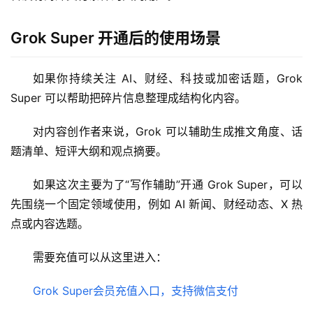
应
用
Grok Super 开通后的使用场景
数
据
如果你持续关注 AI、财经、科技或加密话题，Grok 
库
Super 可以帮助把碎片信息整理成结构化内容。
管
理
对内容创作者来说，Grok 可以辅助生成推文角度、话
工
题清单、短评大纲和观点摘要。
具
如果这次主要为了“写作辅助”开通 Grok Super，可以
登录
注册
W
先围绕一个固定领域使用，例如 AI 新闻、财经动态、X 热
i
点或内容选题。
n
应
需要充值可以从这里进入：
用
Grok Super会员充值入口，支持微信支付
可