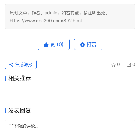
视
化
原创文章，作者：admin，如若转载，请注明出处：
编
https://www.doc200.com/892.html
辑
器
赞
(0)
打赏
生成海报
0
0
相关推荐
Claude Pro开通会员国内支付
Grok Super自己账号国内支付
2026年7月7日
46
2026年7月5日
53
ChatGPT Plus国内支付订阅
Claude Pro和Max订阅怎么
订阅教程
2026年6月7日
84
订阅教程
2026年7月20日
39
未分类
未分类
ChatGPT Plus长期使用充值
国内ChatGPT Plus续费代充
完整流程完整步骤
2026年6月22日
61
选？5x与20x区别
2026年5月29日
88
未分类
未分类
ChatGPT Plus开通会员订阅
Grok Super自己账号订阅完整
方法
2026年6月16日
64
避坑
2026年7月4日
51
未分类
未分类
ChatGPT代充怎么判断是否靠
ChatGPT Plus购买失败代充
开通教程
2026年7月14日
36
教程
2026年5月18日
137
未分类
未分类
谱？黑卡和共享账号识别
处理教程
未分类
未分类
发表回复