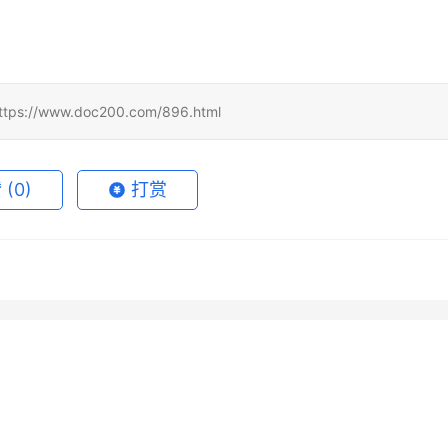
www.doc200.com/896.html
赞
(0)
打赏
 Super会员开通订阅完整
ChatGPT Plus订阅开通会员实
月18日
73
1天前
de Pro国内支付订阅方法完
SuperGrok国内可用代充实用
用教程月付订阅
6月14日
73
2026年6月6日
未分类
 Super无需国外信用卡代
Grok Super充值无需国外信用
6月23日
62
2026年6月7日
未分类
卡完整步骤
未分类