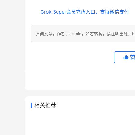
Grok Super会员充值入口，支持微信支付
原创文章，作者：admin，如若转载，请注明出处：https://
相关推荐
Claude Pro国内可用代充开通教
Grok
2026年6月24日
64
2026年6
Grok Super自己账号充值开通
Clau
程
教程
2026年6月6日
104
2026年
未分类
未分类
SuperGrok开通会员订阅方法教
Grok
实用版
整教程
2026年6月3日
94
2026年
未分类
未分类
SuperGrok自己账号代充详细教
程
充方法
2026年7月24日
45
未分类
未分类