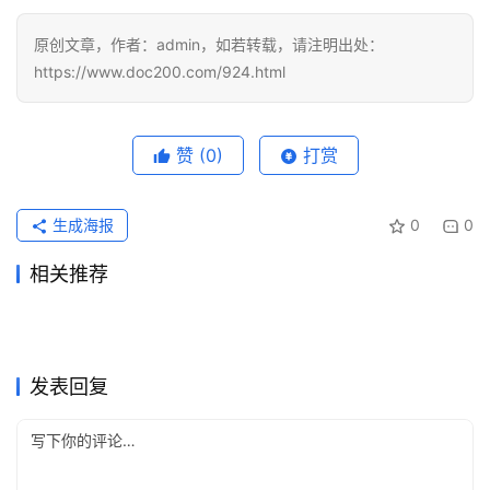
视
化
原创文章，作者：admin，如若转载，请注明出处：
编
https://www.doc200.com/924.html
辑
器
赞
(0)
打赏
生成海报
0
0
相关推荐
Claude Pro自己账号充值开通
ChatGPT Plus订阅失败后如
2026年7月16日
48
2026年5月25日
107
Grok Super原账号升级充值方
ChatGPT Plus长期使用充值
指南
2026年6月14日
87
何代充续费
2026年6月14日
80
未分类
未分类
SuperGrok充值无需国外信用
Claude Pro国内支付充值完整
法
2026年7月23日
37
方法
2026年7月7日
60
未分类
未分类
Claude Pro无需国外信用卡代
SuperGrok微信支付宝订阅指
卡指南
2026年6月23日
68
方法
2026年6月8日
98
未分类
未分类
ChatGPT Plus原账号升级充
ChatGPT Plus无需国外信用
充方法
2026年6月21日
80
南操作指南
2026年6月30日
58
未分类
未分类
值开通教程
卡充值开通教程
未分类
未分类
发表回复