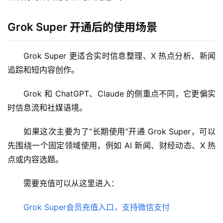
应
用
Grok Super 开通后的使用场景
数
据
Grok Super 更适合实时信息整理、X 热点分析、新闻
库
追踪和短内容创作。
管
理
Grok 和 ChatGPT、Claude 的侧重点不同，它更偏实
工
时信息流和社媒语境。
具
如果这次主要为了“长期使用”开通 Grok Super，可以
登录
注册
W
先围绕一个固定领域使用，例如 AI 新闻、财经动态、X 热
i
点或内容选题。
n
应
需要充值可以从这里进入：
用
Grok Super会员充值入口，支持微信支付
可