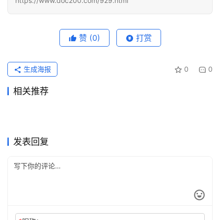
https://www.doc200.com/929.html
化
编
辑
器
赞
(0)
打赏
生成海报
0
0
相关推荐
ChatGPT Plus微信支付宝充
2026ChatGPT Plus充值后记
2026年6月6日
83
2026年5月31日
91
Claude Pro学习使用订阅开通
2026最新SuperGrok代充充
值流程实用版
2026年6月22日
64
录还在吗
2026年6月2日
563
未分类
未分类
Claude Pro微信支付宝代充详
ChatGPT会员代充国内用户注
教程
2026年7月28日
20
值教程
2026年5月20日
98
未分类
未分类
AI会员充值失败会影响账号吗
Claude Pro自己账号充值完整
细指南
2026年5月30日
82
意事项
2026年7月12日
45
未分类
未分类
ChatGPT Pro自己账号充值会
ChatGPT Plus长期使用充值
2026年7月13日
39
教程
2026年6月18日
74
未分类
未分类
员指南
教程
未分类
未分类
发表回复