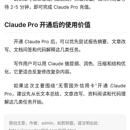
待 2-5 分钟，即可完成 Claude Pro 充值。
数
据
Claude Pro 开通后的使用价值
库
管
开通 Claude Pro 后，可以优先尝试报告摘要、文章改
理
写、文档问答和代码解释这几类任务。
工
具
写作用户可以用 Claude 做提纲、润色、压缩和结构优
登录
注册
化，它更适合反复修改复杂内容。
W
i
如果这次主要围绕“无需国外信用卡”开通 Claude 
n
Pro，建议先从长文本总结、文章改写、资料阅读和代码理
应
用
解这几类任务开始。
可
原创文章，作者：admin，如若转载，请注明出处：
视