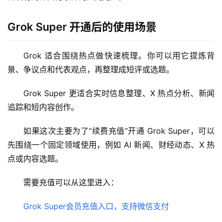
应
用
Grok Super 开通后的使用场景
数
据
Grok 适合围绕热点做快速梳理。你可以用它提炼背
库
景、争议点和代表观点，再整理成短评或选题。
管
理
Grok Super 更适合实时信息整理、X 热点分析、新闻
工
追踪和短内容创作。
具
如果这次主要为了“续费充值”开通 Grok Super，可以
登录
注册
W
先围绕一个固定领域使用，例如 AI 新闻、财经动态、X 热
i
点或内容选题。
n
应
需要充值可以从这里进入：
用
Grok Super会员充值入口，支持微信支付
可