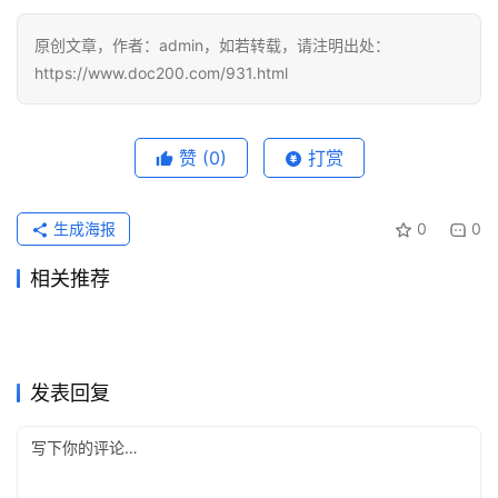
视
化
原创文章，作者：admin，如若转载，请注明出处：
编
https://www.doc200.com/931.html
辑
器
赞
(0)
打赏
生成海报
0
0
相关推荐
ChatGPT Plus代充和订阅流
ChatGPT Plus国内可用充值
2026年6月3日
97
2026年7月12日
43
ChatGPT Plus原账号升级代
Grok Super代充流程充值开通
程
2026年6月19日
75
订阅教程
2026年6月24日
72
未分类
未分类
Claude Pro无需国外信用卡代
Grok Super微信支付宝代充会
充教程
2026年7月11日
51
方法
5天前
17
未分类
未分类
ChatGPT Plus资料整理订阅
支付宝开通ChatGPT Plus多
充指南
2026年6月16日
70
员教程新手版
2026年5月22日
98
未分类
未分类
Grok Super国内支付开通会员
Claude Pro微信支付宝代充详
开通教程
2026年7月29日
25
久到账
2026年7月12日
37
未分类
未分类
充值
细指南
未分类
未分类
发表回复