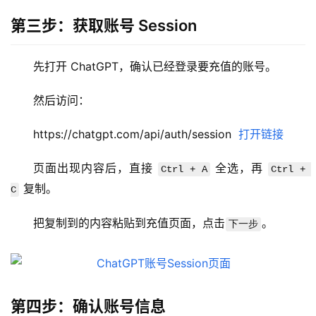
第三步：获取账号 Session
先打开 ChatGPT，确认已经登录要充值的账号。
M
a
然后访问：
c
应
https://chatgpt.com/api/auth/session  
打开链接
用
页面出现内容后，直接 
 全选，再 
Ctrl + A
Ctrl + 
数
 复制。
C
据
库
把复制到的内容粘贴到充值页面，点击
。
下一步
管
理
工
具
第四步：确认账号信息
登录
注册