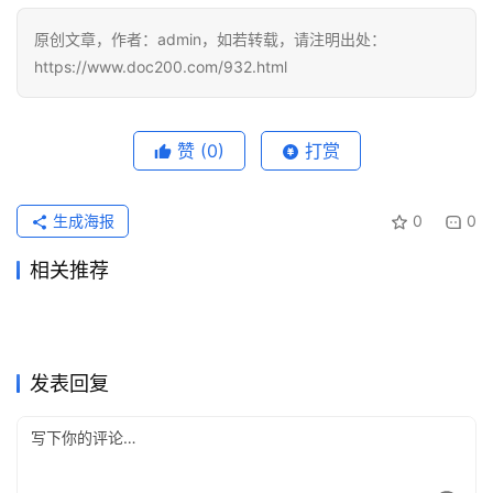
原创文章，作者：admin，如若转载，请注明出处：
https://www.doc200.com/932.html
赞
(0)
打赏
生成海报
0
0
相关推荐
ChatGPT Pro充值无需国外信
ChatGPT充值用支付宝还是微
2026年7月10日
57
2026年5月20日
113
Claude Pro充值无需国外信用
Claude Pro代充自己账号开通
用卡指南
2026年6月8日
86
信好
2026年7月22日
35
未分类
未分类
ChatGPT Pro国内支付失败解
ChatGPT会员代充国内用户注
卡操作指南
2026年5月20日
105
教程
2026年5月20日
102
未分类
未分类
支付宝开通Claude Pro最新教
Grok Super自己账号充值方法
决教程
2026年5月18日
134
意事项
2026年6月22日
62
未分类
未分类
Claude Pro国内支付充值开通
Claude Pro微信支付宝订阅教
程2026
2026年7月13日
58
完整教程
2026年7月6日
56
未分类
未分类
教程
程
未分类
未分类
发表回复