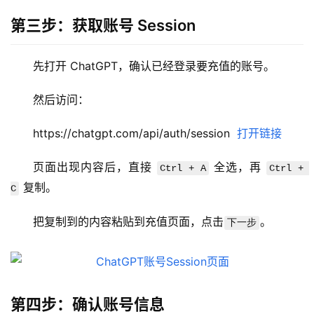
第三步：获取账号 Session
先打开 ChatGPT，确认已经登录要充值的账号。
M
a
然后访问：
c
应
https://chatgpt.com/api/auth/session  
打开链接
用
页面出现内容后，直接 
 全选，再 
Ctrl + A
Ctrl + 
数
 复制。
C
据
库
把复制到的内容粘贴到充值页面，点击
。
下一步
管
理
工
具
第四步：确认账号信息
登录
注册