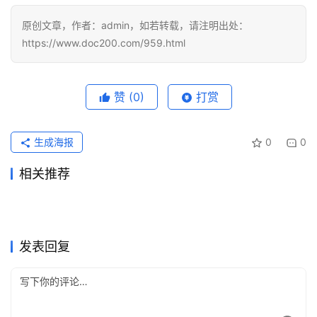
原创文章，作者：admin，如若转载，请注明出处：
https://www.doc200.com/959.html
赞
(0)
打赏
生成海报
0
0
相关推荐
ChatGPT Plus充值无需国外
Grok Super续费充值开通教程
4天前
17
2026年6月29日
55
ChatGPT Pro订阅无需国外信
Claude Pro月付和续费代充区
信用卡流程国内用户
2026年7月12日
43
指南
2026年5月25日
103
未分类
未分类
Grok Super微信支付宝代充方
Claude Pro订阅微信支付宝付
用卡教程
2026年7月7日
62
别
2天前
29
未分类
未分类
SuperGrok充值新手操作指南
ChatGPT Plus代充国内支付
法
2026年6月3日
101
款方法月付订阅
2026年7月23日
41
未分类
未分类
SuperGrok微信支付宝充值开
Grok Super充值开通会员操作
教程
2026年7月11日
50
操作指南
2026年6月8日
84
未分类
未分类
通方法
指南完整步骤
未分类
未分类
发表回复