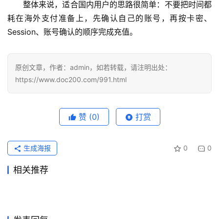
用
整体来说，适合国内用户的思路很简单：不要把时间都
耗在海外支付准备上，先确认自己的账号，再按卡密、
可
Session、账号确认的顺序完成充值。
视
化
编
原创文章，作者：admin，如若转载，请注明出处：
辑
https://www.doc200.com/991.html
器
赞
(0)
打赏
生成海报
0
0
相关推荐
ChatGPT代充怎么判断是否靠
Claude Pro代充无需国外信用
2026年7月14日
38
2026年7月29日
21
Grok Super国内支付订阅开通
ChatGPT Plus充值后会员状
谱？黑卡和共享账号识别
2026年6月6日
82
卡方法
2026年7月14日
43
未分类
未分类
ChatGPT Plus代充支付流程
Claude Pro国内充值开通会员
实用版
2026年6月3日
85
态未更新怎么办？
2026年7月16日
37
未分类
未分类
Claude Pro微信支付宝代充开
Grok Super办公使用充值开通
说明
2026年7月4日
54
教程
2026年6月16日
70
未分类
未分类
Claude Pro写作使用充值方法
Claude Pro无需国外信用卡国
通教程
2026年6月14日
75
教程
2026年7月5日
49
未分类
未分类
完整教程
内支付订阅教程
未分类
未分类