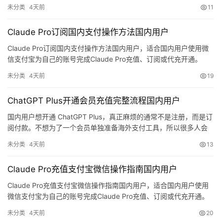
未分类
4天前
11
Claude Pro订阅国内支付操作方法国内用户
Claude Pro订阅国内支付操作方法国内用户，适合国内用户使用微
信支付宝为自己的账号完成Claude Pro充值、订阅或代充开通。
M
a
未分类
4天前
19
c
应
ChatGPT Plus开通会员充值完整流程国内用户
用
国内用户想开通 ChatGPT Plus，真正麻烦的通常不是注册，而是订
阅付款。不想为了一个会员单独准备海外支付工具，所以很多人会
数
改找支持微信、支付宝的充值方式。对于主要用 ChatGPT 来准备演
未分类
4天前
13
据
示提纲的跨境团队成员，更稳妥的思路是不要临时切换多个登录账
库
号；月底准备集中续费，同时希望先把账号归属核清楚时，直接把
Claude Pro充值支付宝微信操作指南国内用户
管
会员开到自己的原账号里会更省心。
理
Claude Pro充值支付宝微信操作指南国内用户，适合国内用户使用
工
微信支付宝为自己的账号完成Claude Pro充值、订阅或代充开通。
具
未分类
4天前
20