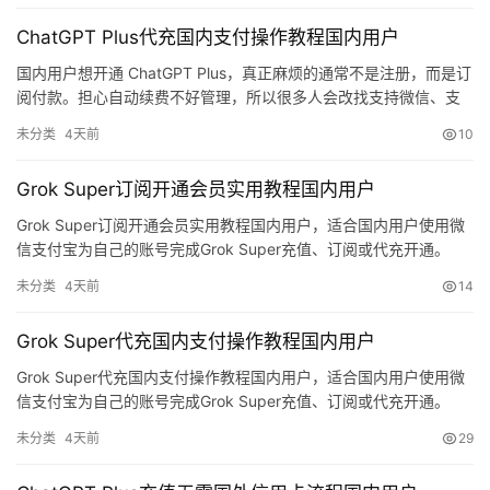
登录
注册
W
ChatGPT Plus代充国内支付操作教程国内用户
i
国内用户想开通 ChatGPT Plus，真正麻烦的通常不是注册，而是订
n
阅付款。担心自动续费不好管理，所以很多人会改找支持微信、支
应
付宝的充值方式。对于主要用 ChatGPT 来翻译英文资料的产品经
用
未分类
4天前
10
理，更稳妥的思路是按月观察实际使用频率；出差时不方便研究支
付，同时不想来回切换账号时，直接把会员开到自己的原账号里会
Grok Super订阅开通会员实用教程国内用户
可
更省心。
视
Grok Super订阅开通会员实用教程国内用户，适合国内用户使用微
化
信支付宝为自己的账号完成Grok Super充值、订阅或代充开通。
编
未分类
4天前
14
辑
器
Grok Super代充国内支付操作教程国内用户
Grok Super代充国内支付操作教程国内用户，适合国内用户使用微
信支付宝为自己的账号完成Grok Super充值、订阅或代充开通。
未分类
4天前
29