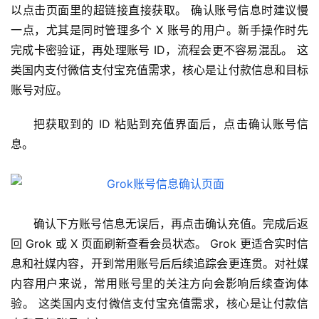
以点击页面里的超链接直接获取。 确认账号信息时建议慢
应
用
一点，尤其是同时管理多个 X 账号的用户。新手操作时先
完成卡密验证，再处理账号 ID，流程会更不容易混乱。 这
数
类国内支付微信支付宝充值需求，核心是让付款信息和目标
据
账号对应。
库
管
把获取到的 ID 粘贴到充值界面后，点击确认账号信
理
息。
工
具
登录
注册
W
确认下方账号信息无误后，再点击确认充值。完成后返
i
回 Grok 或 X 页面刷新查看会员状态。 Grok 更适合实时信
n
应
息和社媒内容，开到常用账号后后续追踪会更连贯。对社媒
用
内容用户来说，常用账号里的关注方向会影响后续查询体
验。 这类国内支付微信支付宝充值需求，核心是让付款信
可