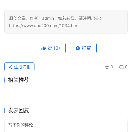
原创文章，作者：admin，如若转载，请注明出处：
https://www.doc200.com/1034.html
赞
(0)
打赏
生成海报
0
0
相关推荐
Grok Super充值无需国外信用
ChatGPT Plus会员开通代充
2026年6月2日
96
2026年6月15日
76
Grok Super自己账号充值开通
Claude充值常见问题整理：国
卡
2026年7月23日
45
教程
2026年6月4日
97
未分类
未分类
ChatGPT Plus充值无需国外
Claude Pro代充无需国外信用
指南
2026年6月8日
96
内Claude Pro开通指南
2026年6月7日
100
未分类
未分类
支付宝开通ChatGPT Plus多
Claude Pro订阅国内支付详细
信用卡操作指南
2026年5月22日
101
卡详细版
2026年7月11日
53
未分类
未分类
Claude Pro国内支付充值实用
ChatGPT Plus国内支付开通
久到账
2026年6月5日
89
教程
2026年6月2日
90
未分类
未分类
教程
会员
未分类
未分类
发表回复