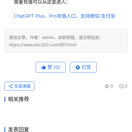
需要充值可以从这里进入：
ChatGPT Plus、Pro充值入口，支持微信/支付宝
原创文章，作者：admin，如若转载，请注明出处：
https://www.doc200.com/667.html
赞
(0)
打赏
生成海报
0
0
相关推荐
Claude Pro开通会员充值开通
Claude Pro订阅流程国内可用
2026年6月21日
73
2026年6月3日
104
Grok Super订阅自己账号开通
Claude Pro自己账号代充操作
教程
2026年6月8日
349
2026年7月10日
49
未分类
未分类
SuperGrok订阅流程国内可用
2026ChatGPT代充值邮箱填
操作指南
2026年6月3日
107
教程
2026年5月31日
93
未分类
未分类
Grok Super充值国内支付方法
ChatGPT Plus国内支付订阅
教程
2026年6月2日
100
错处理教程
2026年6月22日
73
未分类
未分类
Claude Pro国内充值订阅完整
Grok Super国内支付代充完整
2026年6月6日
93
方法
2026年6月19日
79
未分类
未分类
教程
教程
未分类
未分类
发表回复