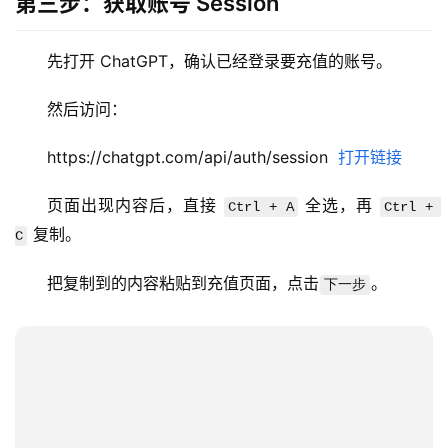
第三步：获取账号 Session
用
先打开 ChatGPT，确认已经登录要充值的账号。
数
据
然后访问：
库
管
https://chatgpt.com/api/auth/session  
打开链接
理
工
页面出现内容后，直接 
 全选，再 
Ctrl + A
Ctrl + 
具
 复制。
C
登录
注册
W
把复制到的内容粘贴到充值页面，点击
。
下一步
i
n
应
用
可