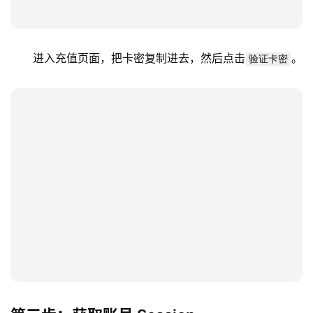
进入充值页面，把卡密复制进去，然后点击
。
验证卡密
M
a
c
应