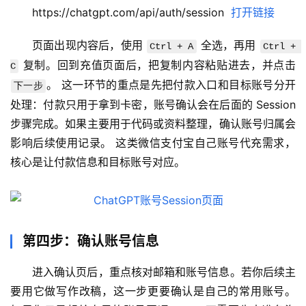
据
https://chatgpt.com/api/auth/session  
打开链接
库
管
页面出现内容后，使用 
 全选，再用 
Ctrl + A
Ctrl + 
理
 复制。回到充值页面后，把复制内容粘贴进去，并点击
C
工
。 这一环节的重点是先把付款入口和目标账号分开
具
下一步
处理：付款只用于拿到卡密，账号确认会在后面的 Session 
登录
注册
步骤完成。如果主要用于代码或资料整理，确认账号归属会
W
i
影响后续使用记录。 这类微信支付宝自己账号代充需求，
n
核心是让付款信息和目标账号对应。
应
用
可
第四步：确认账号信息
视
化
进入确认页后，重点核对邮箱和账号信息。若你后续主
编
要用它做写作改稿，这一步更要确认是自己的常用账号。 
辑