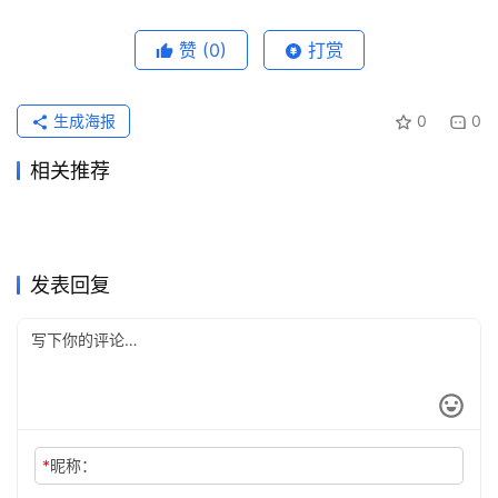
赞
(0)
打赏
生成海报
0
0
相关推荐
Claude Pro国内可用充值订阅
Claude Pro新手开通充值完整
2026年7月10日
58
2026年6月11日
88
Grok Super自己账号充值方法
Claude Pro微信支付宝代充方
教程
2026年6月22日
63
教程
2026年7月5日
53
未分类
未分类
Claude Pro代充流程代充开通
ChatGPT Plus国内支付代充
完整教程
2026年6月24日
73
法
2026年6月24日
73
未分类
未分类
2026Claude代充值邮箱填错
Grok Super自己账号代充开通
教程
2026年5月31日
100
开通教程
2026年7月6日
57
未分类
未分类
Grok Super无需国外信用卡订
ChatGPT Plus订阅失败后如
处理教程
2026年6月29日
57
教程
2026年5月25日
107
未分类
未分类
阅教程
何代充续费
未分类
未分类
发表回复
*
昵称：