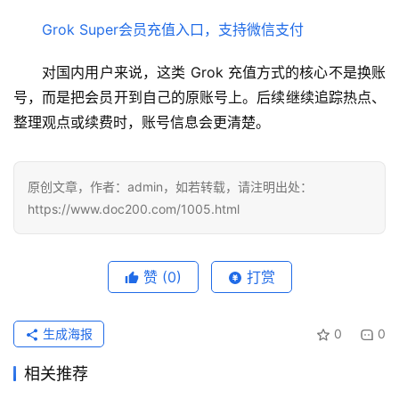
用
Grok Super会员充值入口，支持微信支付
可
对国内用户来说，这类 Grok 充值方式的核心不是换账
视
号，而是把会员开到自己的原账号上。后续继续追踪热点、
化
整理观点或续费时，账号信息会更清楚。
编
辑
器
原创文章，作者：admin，如若转载，请注明出处：
https://www.doc200.com/1005.html
赞
(0)
打赏
生成海报
0
0
相关推荐