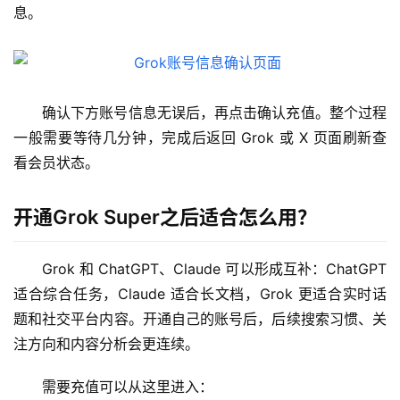
息。
M
a
c
应
用
确认下方账号信息无误后，再点击确认充值。整个过程
一般需要等待几分钟，完成后返回 Grok 或 X 页面刷新查
数
看会员状态。
据
库
开通Grok Super之后适合怎么用？
管
理
工
Grok 和 ChatGPT、Claude 可以形成互补：ChatGPT 
具
适合综合任务，Claude 适合长文档，Grok 更适合实时话
登录
注册
题和社交平台内容。开通自己的账号后，后续搜索习惯、关
W
注方向和内容分析会更连续。
i
n
需要充值可以从这里进入：
应