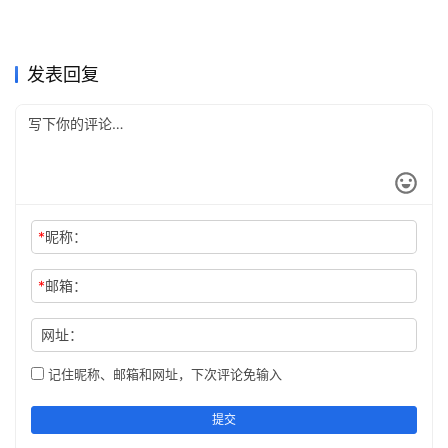
国内GPT会员代充到账确认方
Claude Pro无需国外信用卡充
2026年5月25日
100
2026年6月18日
67
打算一次弄明白的人，
SuperGrok微信支付宝订阅指
法2026
2026年4月20日
140
值教程
2026年6月7日
138
未分类
未分类
Grok Super国内支付订阅开通
Claude Pro微信支付宝开通会
chatgpt充值渠道有哪些，
2026年7月16日
45
南完整步骤
2026年7月24日
30
未分类
未分类
ChatGPT Plus国内可用订阅
ChatGPT Plus充值国内支付
方法
2026年6月29日
70
员代充
2026年7月13日
36
未分类
未分类
ChatGPT Plus充值续费完整
Grok Super新手开通充值开通
chatgpt充值方法怎么选更稳
教程
2026年6月3日
84
完整教程
2026年6月16日
75
未分类
未分类
教程
教程
未分类
未分类
发表回复
*
昵称：
*
邮箱：
网址：
记住昵称、邮箱和网址，下次评论免输入
提交