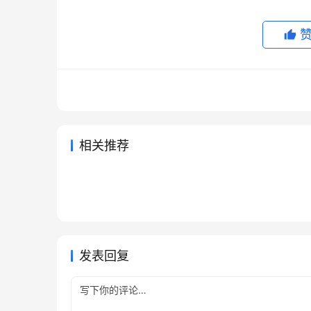
相关推荐
ChatGPT Plus长期使用充值教
Clau
2026年6月18日
74
2026年6
ChatGPT Plus会员开通订阅开
Clau
程
程
2026年6月16日
64
2天前
未分类
未分类
ChatGPT Plus订阅无需国外信
Grok
通教程
法微信
5天前
18
2026年
未分类
未分类
Claude Pro开通会员充值指南
用卡教程新手版
充教程
2026年6月3日
104
未分类
未分类
未分类
发表回复