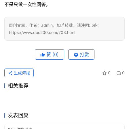
可
不是只做一次性问答。
视
化
编
原创文章，作者：admin，如若转载，请注明出处：
辑
https://www.doc200.com/703.html
器
赞
(0)
打赏
生成海报
0
0
相关推荐
Grok Super自己账号代充开通
ChatGPT Plus代充流程充值
2026年7月6日
54
2026年6月16日
67
2026ChatGPT Claude代充验
Grok Super原账号升级订阅方
教程
2026年5月31日
92
开通教程
2026年6月22日
63
未分类
未分类
Claude充值支付宝付款失败怎
ChatGPT Pro充值会员开通操
证码处理教程
2026年5月29日
100
法
2026年7月28日
24
未分类
未分类
Grok Super国内可用充值完整
ChatGPT Plus无需国外信用
么办
2026年6月11日
79
作指南
2026年7月23日
36
未分类
未分类
ChatGPT Plus国内可用代充
ChatGPT Pro微信支付宝订阅
教程
2026年6月17日
73
卡订阅方法
2026年7月22日
36
未分类
未分类
开通教程
开通教程
未分类
未分类
发表回复