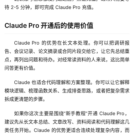
c
待 2-5 分钟，即可完成 Claude Pro 充值。
应
用
Claude Pro 开通后的使用价值
数
据
Claude Pro 的优势在长文本处理。你可以把调研报
库
告、会议记录、论文摘录或合同片段交给它，让它先总结重
管
点，再列出问题和待办。对经常读资料的人来说，这比简单
理
问答更有价值。
工
具
Claude 也适合代码理解和方案整理。你可以让它解释
登录
注册
模块逻辑、梳理函数关系、生成排查思路，或者把复杂需求
W
拆成更清楚的步骤。
i
n
如果你这次主要是围绕“新手教程”开通 Claude Pro，
应
用
建议先从长文本总结、文章改写、资料阅读和代码理解这几
类任务开始。Claude 的优势更适合连续处理复杂内容，而