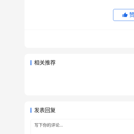
相关推荐
Grok Super资料整理充值方法
Clau
2026年6月14日
73
2026年
Grok Super原账号充值升级实
Grok
完整教程
2026年6月6日
80
2026年
未分类
未分类
ChatGPT Plus无需国外信用卡
Grok
用版
充值
2026年7月23日
36
2026年
未分类
未分类
AI会员代充后可以开发票吗
订阅方法
教程
2026年5月30日
105
未分类
未分类
未分类
发表回复