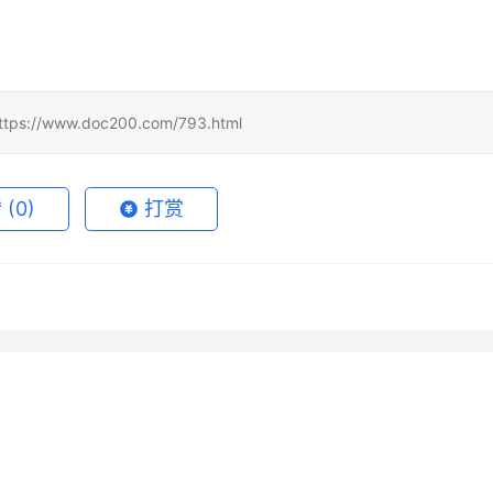
www.doc200.com/793.html
赞
(0)
打赏
de Pro充值无需国外信用卡
ChatGPT Plus订阅微信支付宝
13
2026年6月7日
 Super办公使用订阅开通
GPT5充值支付宝付款失败怎么
内用户
开通完整步骤
月16日
66
2026年5月29日
未分类
de Pro续费不到账售后怎么
Grok Super原账号升级订阅教
办
5月29日
94
2026年6月18日
未分类
程
未分类