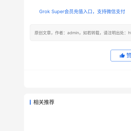
Grok Super会员充值入口，支持微信支付
原创文章，作者：admin，如若转载，请注明出处：https://
相关推荐
Claude Pro办公使用代充开通教
Clau
2026年6月24日
68
2天前
Claude Pro国内支付订阅开通方
Grok
程
流程国
2026年7月28日
24
2026年6
未分类
未分类
GPT Plus 和 Claude Pro 双会员
Clau
法
教程
2026年5月17日
116
2026年
未分类
未分类
Claude Pro无需国外信用卡充值
代充指南
说
2026年6月18日
67
未分类
未分类