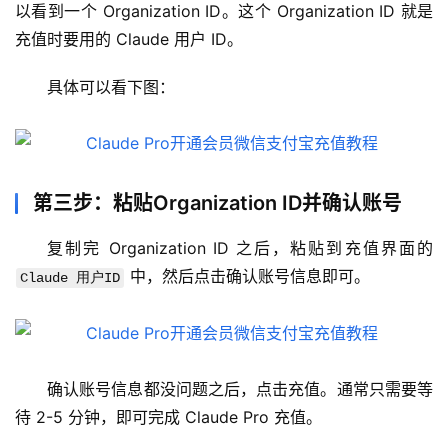
管
以看到一个 Organization ID。这个 Organization ID 就是
理
充值时要用的 Claude 用户 ID。
工
具
具体可以看下图：
登录
注册
W
i
n
第三步：粘贴Organization ID并确认账号
应
用
复制完 Organization ID 之后，粘贴到充值界面的 
 中，然后点击确认账号信息即可。
Claude 用户ID
可
视
化
编
辑
确认账号信息都没问题之后，点击充值。通常只需要等
器
待 2-5 分钟，即可完成 Claude Pro 充值。