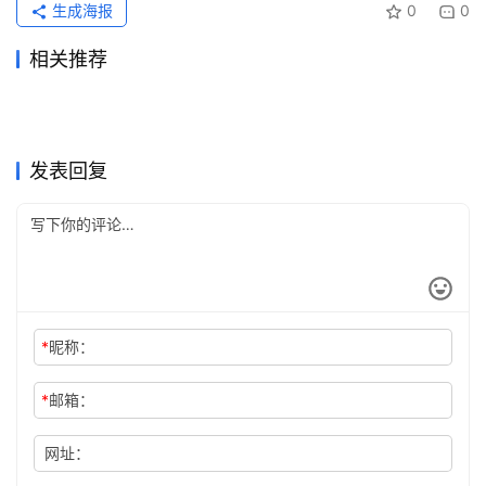
生成海报
0
0
相关推荐
Grok Super微信支付宝代充开
Claude Pro自己账号充值开通
2026年6月17日
70
2026年7月23日
35
Grok Super长期使用充值开通
Grok Super代充自己账号教程
通教程
2026年6月16日
69
指南
2026年6月2日
86
未分类
未分类
ChatGPT Plus自己账号代充
Grok Super订阅流程代充开通
教程
2026年7月28日
23
2026年7月1日
57
未分类
未分类
Grok Super微信支付宝代充教
ChatGPT Plus代充自己账号
操作教程
2026年7月4日
53
方法
2026年6月2日
103
未分类
未分类
ChatGPT Plus会员开通代充
Claude Pro国内支付充值开通
程
2026年6月15日
72
开通
2026年6月20日
70
未分类
未分类
教程
教程
未分类
未分类
发表回复
*
昵称：
*
邮箱：
网址：