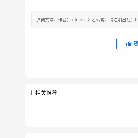
原创文章，作者：admin，如若转载，请注明出处：https://
相关推荐
Grok Super新手开通订阅完整
Chat
2026年6月18日
61
2026年
Claude Pro新手开通代充方法完
Chat
教程
法
2026年6月23日
71
2026年
未分类
未分类
ChatGPT Pro充值代充开通会员
2026
整教程
款怎么
2026年7月29日
25
2026年5
未分类
未分类
ChatGPT Plus充值微信支付宝
教程
买教程
2天前
13
未分类
未分类
开通教程月付订阅
未分类