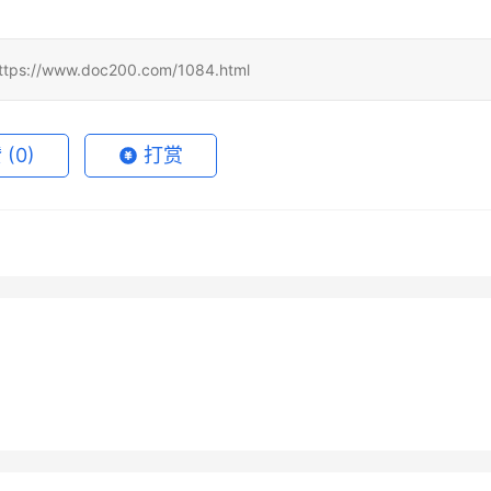
www.doc200.com/1084.html
赞
(0)
打赏
GPT Plus自己账号订阅方
支付宝开通Claude Pro最新教
7月7日
49
2026年5月18日
1
GPT Plus订阅出现重复扣
Claude Pro微信支付宝代充方
2026
7月14日
51
2026年7月5日
未分类
国内ChatGPT Pro代充购
SuperGrok开通会员订阅方法
办？
月18日
191
2026年6月3日
未分类
程
未分类