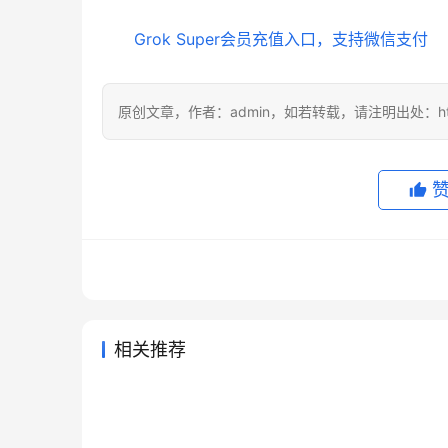
Grok Super会员充值入口，支持微信支付
原创文章，作者：admin，如若转载，请注明出处：https://
相关推荐
2026 ChatGPT会员购买代充教
Clau
2026年5月20日
179
2026年6
ChatGPT Plus无需国外信用卡
国内怎么
程
程
2026年7月28日
22
2026年
未分类
未分类
Grok Super订阅流程充值开通
Chat
订阅方法
用卡、A
2026年6月16日
71
2026年
未分类
未分类
Claude Pro订阅自己账号开通实
教程
付宝充
2026年6月6日
93
未分类
未分类