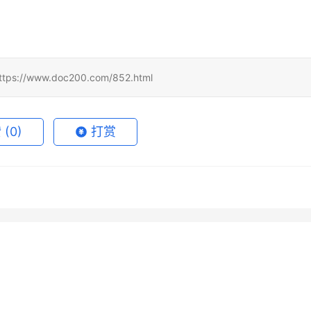
www.doc200.com/852.html
赞
(0)
打赏
de Pro自己账号订阅开通教
升级 ChatGPT Plus 前要准备
月16日
76
2026年5月14日
1
给Claude Pro充值？信
Grok Super写作使用充值开通
么
7月14日
48
2026年6月21日
未分类
GPT Plus自己账号微信支
ChatGPT Plus充值续费代充教
pp Store和代充对比
教程
7月5日
45
2026年6月29日
未分类
值教程
程
未分类