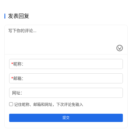
看使用排期
开通全攻略
ChatGPT
ChatGPT
国内订阅ChatGPT Plus有哪
2026国内ChatGPT Plus充值
开通攻略
2026年3月22日
179
开通攻略
2026年3月26日
162
ChatGPT
ChatGPT
绕开弯路这件事，chatgpt
值不值得开先看chatgpt会员
些可行方式？4种方法全面梳
2026年4月22日
129
开通攻略
2026年4月24日
114
ChatGPT
ChatGPT
提示词到了 2026，别再只盯
ChatGPT Plus充值还是Pro订
plus国内怎么开通前先把
2026年5月1日
117
有什么权益
2026年4月17日
122
ChatGPT
ChatGPT
理
一句话怎么写
阅？跳槽转岗要连改JD、项目
ChatGPT
ChatGPT
发表回复
chatgpt plus中国怎么付费想
经历和模拟问答的人，可以这
明白
样选
*
昵称：
*
邮箱：
网址：
记住昵称、邮箱和网址，下次评论免输入
提交