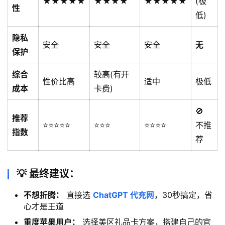
★★★★★
★★★★
★★★★★
(极
性
低)
隐私
安全
安全
安全
无
保护
综合
较高(有开
性价比高
适中
极低
成本
卡费)
🚫
推荐
⭐⭐⭐⭐⭐
⭐⭐⭐
⭐⭐⭐⭐
不推
指数
荐
💡 最终建议：
不想折腾：
直接选
ChatGPT 代充网
，30秒搞定，省
心才是王道
重度苹果用户：
选择美区礼品卡方案，搭建自己的官