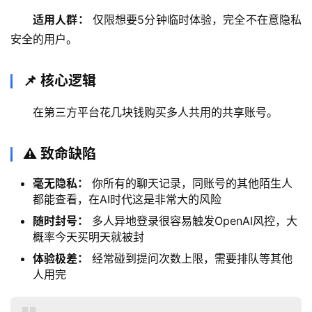
适用人群：
 仅限想要5分钟临时体验，完全不在意隐私
安全的用户。
📌 核心逻辑
在第三方平台花几块钱购买多人共用的共享账号。
M
a
⚠️ 致命缺陷
c
应
毫无隐私：
你所有的聊天记录，同账号的其他陌生人
用
都能查看，在AI时代这是非常大的风险
随时封号：
多人异地登录很容易触发OpenAI风控，大
数
概率今天买明天就被封
据
体验极差：
经常碰到提问次数上限，需要排队等其他
库
人用完
管
理