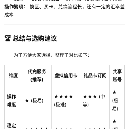
操作繁琐：
 换区、买卡、兑换流程长，还有一定的汇率差
成本
🏆 总结与选购建议
为了方便大家选择，整理了对比如下：
代充服务
共享
维度
虚拟信用卡
礼品卡订阅
(推荐)
账号
★
操作
★★★★
★★★ (中
★ (极易)
(极
难度
(极难)
等)
易)
★
稳定