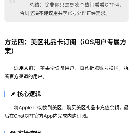
工
总结：除非你只是想凑个热闹看看GPT-4，
具
否则
坚决不建议
用共享账号处理正经需求。
登录
注册
W
i
n
方法四：美区礼品卡订阅（iOS用户专属方
应
案）
用
适用人群：
 苹果全设备用户，愿意折腾账号换区，执
可
视
着官方渠道的用户。
化
编
📌 核心逻辑
辑
器
将Apple ID切换到美区，购买美区礼品卡充值余额，最
后在ChatGPT官方App内完成内购订阅。