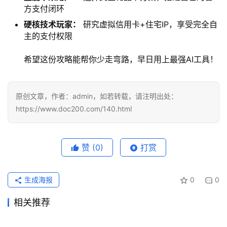
方支付闭环
硬核技术玩家：
研究虚拟信用卡+住宅IP，享受完全自
主的支付权限
希望这份攻略能帮你少走弯路，早日用上最强AI工具！
原创文章，作者：admin，如若转载，请注明出处：
https://www.doc200.com/140.html
赞
(0)
打赏
生成海报
0
0
相关推荐
chatgpt plus价格要不要开先
2025国内ChatGPT Plus充值
2026年5月7日
98
2026年3月28日
143
2026国内ChatGPT Plus充值
2026国内ChatGPT Plus充值
2026年3月31日
143
2026年4月8日
143