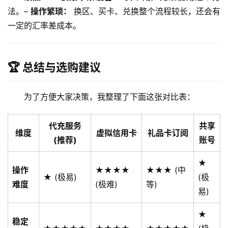
法。– 
操作繁琐：
 换区、买卡、兑换整个流程较长，还会有
一定的汇率差成本。
🏆 总结与选购建议
为了方便大家决策，我整理了下面这张对比表：
代充服务
共享
维度
虚拟信用卡
礼品卡订阅
(推荐)
账号
★
操作
★★★★
★★★ (中
★ (极易)
(极
难度
(极难)
等)
易)
★
稳定