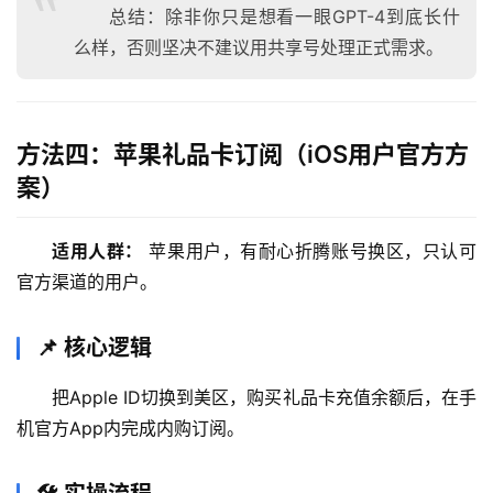
理
总结：除非你只是想看一眼GPT-4到底长什
工
么样，否则坚决不建议用共享号处理正式需求。
具
登录
注册
W
i
方法四：苹果礼品卡订阅（iOS用户官方方
n
案）
应
用
适用人群：
 苹果用户，有耐心折腾账号换区，只认可
可
官方渠道的用户。
视
化
📌 核心逻辑
编
辑
把Apple ID切换到美区，购买礼品卡充值余额后，在手
器
机官方App内完成内购订阅。