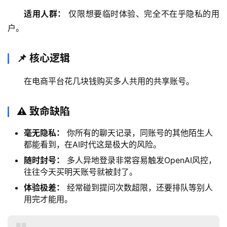
适用人群：
 仅限想要临时体验、完全不在乎隐私的用
户。
📌 核心逻辑
在电商平台花几块钱购买多人共用的共享账号。
M
⚠️ 致命缺陷
a
c
毫无隐私：
你所有的聊天记录，同账号的其他陌生人
应
都能看到，在AI时代这是极大的风险。
用
随时封号：
多人异地登录非常容易触发OpenAI风控，
往往今天买明天账号就被封了。
数
体验极差：
经常碰到提问次数超限，还要排队等别人
据
用完才能用。
库
管