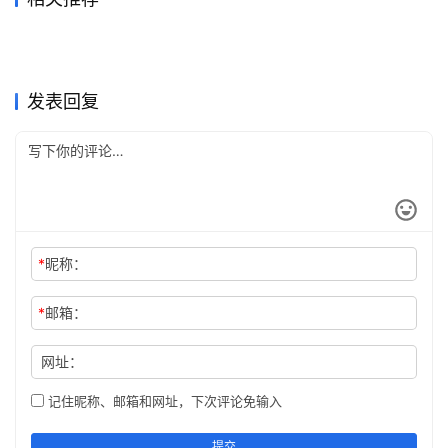
2026国内ChatGPT Plus充值
看到chatgpt充值卡密先别
2026年3月27日
244
2026年4月22日
123
2025国内ChatGPT Plus充值
国内用户开通 ChatGPT Plus
4种方法
2026年3月27日
147
急，chatgpt充值网站怎么选
2026年3月27日
163
ChatGPT
ChatGPT
chatgpt会员充值先看后续使
GPT-5.4 时代，国内用户如何
开通完整攻略
2026年5月3日
107
的真实体验——哪种方案最
2026年3月24日
148
ChatGPT
ChatGPT
ChatGPT Plus充值还是Pro订
chatgpt充值前先把顺序理清
才不容易踩坑
用顺不顺
2026年4月15日
125
订阅 ChatGPT Plus？
2026年4月28日
110
ChatGPT
ChatGPT
2026国内开通ChatGPT Plus
2026国内ChatGPT Plus充值
稳？
阅？按任务复杂度判断更不容
2026年3月29日
282
2026年3月30日
201
ChatGPT
ChatGPT
3种方法
4种方法攻略
ChatGPT
ChatGPT
发表回复
易买错
*
昵称：
*
邮箱：
网址：
记住昵称、邮箱和网址，下次评论免输入
提交