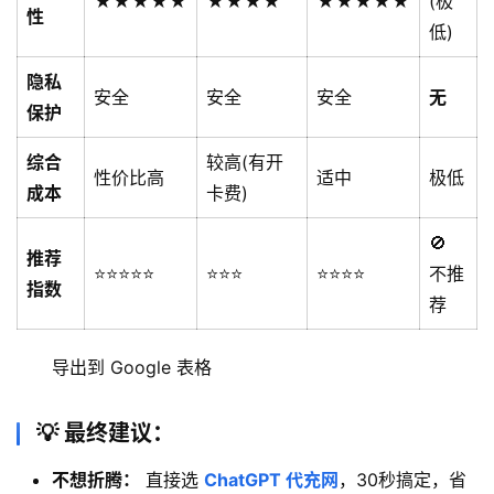
★★★★★
★★★★
★★★★★
(极
性
低)
隐私
安全
安全
安全
无
保护
综合
较高(有开
性价比高
适中
极低
成本
卡费)
🚫
推荐
⭐⭐⭐⭐⭐
⭐⭐⭐
⭐⭐⭐⭐
不推
指数
荐
导出到 Google 表格
💡 最终建议：
不想折腾：
直接选
ChatGPT 代充网
，30秒搞定，省