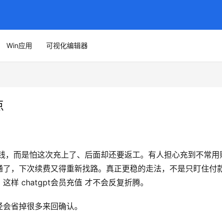
Win应用
可视化编辑器
点
不会付钱，而是怕这次充上了、后面却还要返工。有人担心充到不常用
通了，下次续费又得重新找路。真正更稳的走法，不是只盯住付
 chatgpt会员充值 才不会反复折腾。
径会省掉很多来回确认。