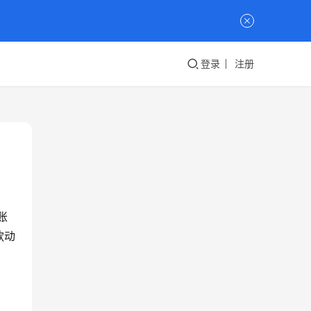
登录
注册
账
款动