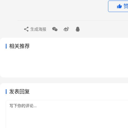
生成海报
相关推荐
ChatGPT Plus订阅还是Pro订阅？总要先拿保守版再追
2026年4月19日
108
chatgpt plus国内怎么开通更适合新手
到执行版的人，别只按轻重度来选
2026年4月25日
109
ChatGPT
chatgpt充值后老是返工？多半漏了这一步
2026年5月8日
104
ChatGPT
2025国内ChatGPT Plus充值攻略
2026年3月28日
136
ChatGPT
ChatGPT
发表回复