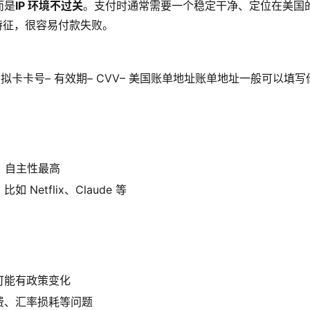
而是
IP 环境不过关
。支付时通常需要一个稳定干净、定位在美国
特征，很容易付款失败。
 虚拟卡卡号– 有效期– CVV– 美国账单地址账单地址一般可以填写
付，自主性最高
etflix、Claude 等
可能有政策变化
费、汇率损耗等问题