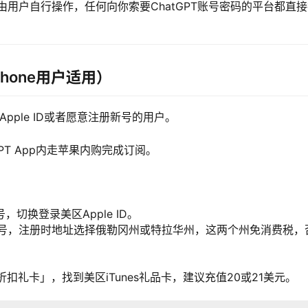
用户自行操作，任何向你索要ChatGPT账号密码的平台都直接
Phone用户适用）
区Apple ID或者愿意注册新号的用户。
tGPT App内走苹果内购完成订阅。
号，切换登录美区Apple ID。
号，注册时地址选择俄勒冈州或特拉华州，这两个州免消费税，
扣礼卡」，找到美区iTunes礼品卡，建议充值20或21美元。