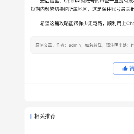
最后提醒：OpenAI对账号的审查一直没
短期内频繁切换IP所属地区，这是保住账号最关
希望这篇攻略能帮你少走弯路，顺利用上ChatG
原创文章，作者：admin，如若转载，请注明出处：https://
相关推荐
2026国内ChatGPT Plus充值开
Chat
2026年4月6日
158
2026年
2026国内ChatGPT Plus充值开
cha
通全攻略
阅？准
2026年3月31日
174
2026年
ChatGPT
ChatG