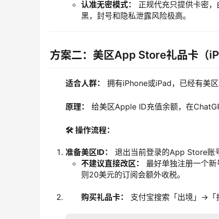
认准无密模式：
正规代充只提供卡密，由
黑，封号和隐私泄露风险极高。
方案二：美区App Store礼品卡（i
适合人群：
 拥有iPhone或iPad，已经有美
原理：
 给美区Apple ID充值余额，在Cha
🛠️ 操作流程：
准备美区ID：
退出当前登录的App Store账
不建议直接改区：
最好单独注册一个新
则20美元的订阅会额外收税。
购买礼品卡：
支付宝搜索「出境」→「折