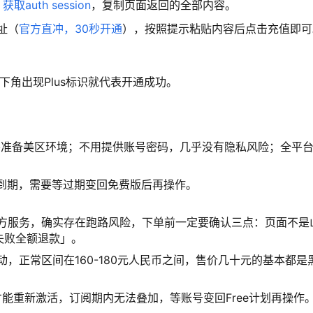
问
获取auth session
，复制页面返回的全部内容。
址（
官方直冲，30秒开通
），按照提示粘贴内容后点击充值即可
左下角出现Plus标识就代表开通成功。
要准备美区环境；不用提供账号密码，几乎没有隐私风险；全平
没到期，需要等过期变回免费版后再操作。
方服务，确实存在跑路风险，下单前一定要确认三点：页面不是
失败全额退款」。
，正常区间在160-180元人民币之间，售价几十元的基本都是
过期后才能重新激活，订阅期内无法叠加，等账号变回Free计划再操作