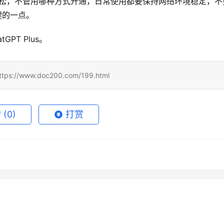
有放松，不管用哪种方式开通，日常使用都要保持网络环境稳定，不
键的一点。
PT Plus。
www.doc200.com/199.html
赞
(0)
打赏
GPT Plus充值还是Pro订
ChatGPT Plus充值还是Pro订
4月18日
138
2026年4月17日
1
tgpt充值别把续费放到最后
ChatGPT Plus充值后第一周怎
备写申请单或等审批前，
阅？如果你总要把中文需求改
5月1日
110
2026年4月13日
1
PT
ChatGPT