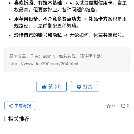
喜欢折腾、有技术基础
→ 可以试试
虚拟信用卡
，自主
权最高，但要做好应对各种问题的准备。
用苹果设备、不介意多费点功夫
→
礼品卡方案
也是正
规路径，只是前期配置稍繁琐。
珍惜自己的账号和隐私
→ 无论如何，远离
共享账号
。
原创文章，作者：admin，如若转载，请注明出处：
https://www.doc200.com/204.html
赞
(0)
打赏
生成海报
0
0
相关推荐
国内订阅 ChatGPT Plus 的正
chatgpt付费版怎么开通更稳
2026年3月24日
157
2026年4月26日
111
2025国内ChatGPT Plus充值
2026国内ChatGPT Plus充值
确姿势（2026年实操指南）
2026年3月26日
138
2026年3月28日
148
ChatGPT
ChatGPT