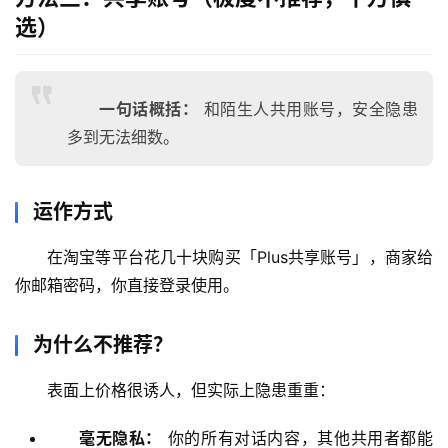
选）
一句话概括：
和陌生人共用账号，安全隐患
多到无法细数。
M
a
运作方式
c
应
在淘宝等平台花几十块购买「Plus共享账号」，商家给
用
你邮箱密码，你直接登录使用。
数
为什么不推荐？
据
库
表面上价格很诱人，但实际上隐患重重：
管
理
毫无隐私：
你的所有对话内容，其他共用者都能