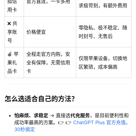
拟信
官方直连，一卡多用
求极苛刻，有额外费用
用卡
❌ 共
零隐私、极不稳定、随
享账
价格便宜
时封号、无售后
号
🍎 苹
全程走官方内购，安
仅限苹果设备，切换地
果礼
全有保障，无需信用
区繁琐，成本偏高
品卡
卡
怎么选适合自己的方法？
怕麻烦、求稳定
→ 直接选
代充服务
，是目前便利性和
成功率最高的方案。👉 👉
ChatGPT Plus 官方充值。
30秒搞定