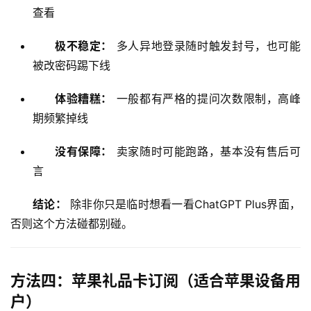
工
查看
具
登录
注册
极不稳定：
多人异地登录随时触发封号，也可能
W
被改密码踢下线
i
n
体验糟糕：
一般都有严格的提问次数限制，高峰
应
期频繁掉线
用
没有保障：
卖家随时可能跑路，基本没有售后可
可
言
视
化
结论：
 除非你只是临时想看一看ChatGPT Plus界面，
编
否则这个方法碰都别碰。
辑
器
方法四：苹果礼品卡订阅（适合苹果设备用
户）