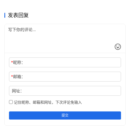
chatgpt充值别等到账后再理
2026实测：国内几种
4种实用方法
2026年5月7日
103
开通全攻略
2026年3月27日
179
ChatGPT
ChatGPT
2026国内ChatGPT Plus充值
ChatGPT Plus充值还是
顺
2026年3月30日
148
ChatGPT Plus 开通办法，少
2026年4月14日
127
ChatGPT
ChatGPT
chatgpt充值先把这周安排接
ChatGPT Plus充值怎么少走
开通完整攻略
2026年5月7日
93
ChatGPT Pro订阅：答疑和成
2026年4月14日
123
ChatGPT
ChatGPT
踩坑指南
顺
弯路？先想清楚使用目标，再
ChatGPT
ChatGPT
发表回复
稿都要做的人怎么选
决定 Plus 还是 Pro
*
昵称：
*
邮箱：
网址：
记住昵称、邮箱和网址，下次评论免输入
提交