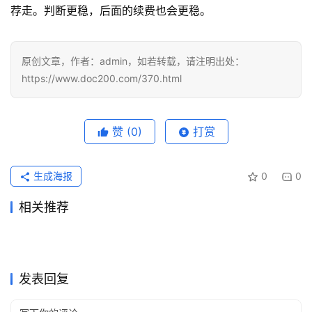
荐走。判断更稳，后面的续费也会更稳。
原创文章，作者：admin，如若转载，请注明出处：
https://www.doc200.com/370.html
赞
(0)
打赏
生成海报
0
0
相关推荐
ChatGPT Plus充值还是Pro订
chatgpt plus订阅教程先看哪
2026年4月19日
134
2026年5月4日
104
与其反复比价格，不如先看
想走省心路线时，chatgpt充
阅？把平峰月和交付月拆开
2026年4月22日
115
一步要接住
2026年4月20日
121
ChatGPT
ChatGPT
2026国内ChatGPT Plus充值
ChatGPT Pro充值值不值得？
chatgpt会员有什么权益，
2026年3月30日
146
值网站怎么选？这份chatgpt
2026年4月13日
118
ChatGPT
ChatGPT
ChatGPT Plus或Pro值不值得
国内 ChatGPT Plus 订阅问题
看，才知道怎么开更省钱
开通完整攻略
2026年4月12日
120
关键不在功能表，而在你是否
2026年3月23日
176
ChatGPT
ChatGPT
chatgpt plus国内怎么开通更
ChatGPT Plus充值还是Pro订
chatgpt plus有什么用
充值教程先收好
买？别只看宣传，关键看它能
2026年4月25日
121
彻底解决方案（2026 最新）
2026年4月18日
113
ChatGPT
ChatGPT
需要长时间连续深度工作
快
阅？做演示前要同时备脚本、
ChatGPT
ChatGPT
发表回复
不能真实替你省时间
案例和答疑的人，这样选更省
心