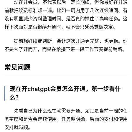
用
现在开会员，不代表以后一定长期续，但你最好在开通
前就把续费标准想一遍。比如一周内用了几次连续追问、有
数
没有明显减少资料整理时间、是否真的撑住了高峰任务。这
据
样下次面对是否继续开通时，就不会只凭感觉做决定。
库
管
提前想好续费判断，会让这次开通更完整，也更稳。你
理
不是为了开而开，而是在给接下来一段工作节奏提前铺路。
工
具
常见问题
登录
注册
W
i
现在开chatgpt会员怎么开通，第一步看什
n
应
么？
用
先看自己为什么现在就需要开通，尤其是当前一周的任
务密度和是否会连续使用。任务越明确，后面的支付和使用
可
视
安排就越顺。