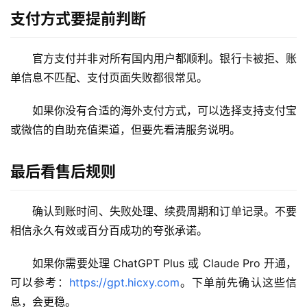
W
支付方式要提前判断
i
n
官方支付并非对所有国内用户都顺利。银行卡被拒、账
应
单信息不匹配、支付页面失败都很常见。
用
如果你没有合适的海外支付方式，可以选择支持支付宝
可
或微信的自助充值渠道，但要先看清服务说明。
视
化
编
最后看售后规则
辑
器
确认到账时间、失败处理、续费周期和订单记录。不要
相信永久有效或百分百成功的夸张承诺。
如果你需要处理 ChatGPT Plus 或 Claude Pro 开通，
可以参考：
https://gpt.hicxy.com
。下单前先确认这些信
息，会更稳。