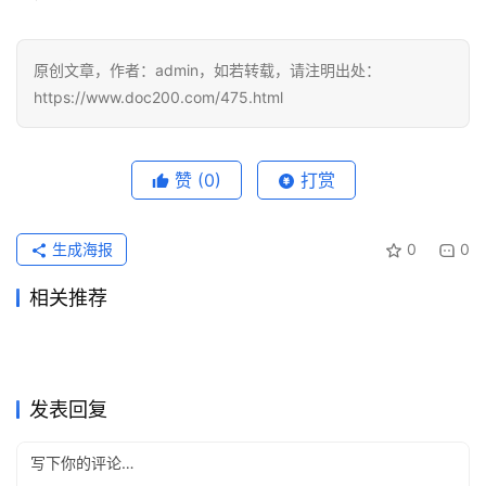
原创文章，作者：admin，如若转载，请注明出处：
https://www.doc200.com/475.html
赞
(0)
打赏
生成海报
0
0
相关推荐
Grok Super无需国外信用卡代
ChatGPT Plus原账号升级充
2026年7月4日
54
2026年6月23日
63
Claude Pro国内可用代充开通
Claude Pro自己账号充值完整
充教程
2026年6月30日
114
值开通方法
2026年6月11日
92
未分类
未分类
支付宝代充ChatGPT Pro流程
Claude Pro自己账号订阅开通
教程
2026年5月22日
159
教程
2026年6月21日
63
未分类
未分类
Claude Pro订阅额度怎么算？
Claude Pro微信支付宝代充教
2026
2026年7月18日
64
教程
2026年6月15日
77
未分类
未分类
ChatGPT Plus国内支付订阅
ChatGPT Claude代充哪个更
Token与Max档位说明
2026年6月22日
68
程
2026年5月20日
109
未分类
未分类
方法
适合
未分类
未分类
发表回复