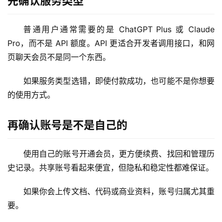
先确认服务类型
普通用户通常需要的是 ChatGPT Plus 或 Claude 
Pro，而不是 API 额度。API 更适合开发者调用接口，和网
页聊天会员不是同一个东西。
M
a
如果服务类型选错，即使付款成功，也可能不是你想要
c
应
的使用方式。
用
再确认账号是不是自己的
数
据
使用自己的账号开通会员，更方便续费、找回和管理历
库
史记录。共享账号看起来便宜，但隐私和稳定性都难保证。
管
理
如果你会上传文档、代码或商业资料，账号归属尤其重
工
具
要。
登录
注册