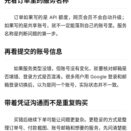
先看订单里的服务名称
M
订单如果写的是 API 额度，网页会员不会自动升级；
a
如果写的是共享账号，就不一定能落到自己的账号里。服务
c
名称是判断问题的第一步。
应
用
再看提交的账号信息
数
据
如果服务类型没错，但账号没有变化，就要核对邮箱是
库
否填错、登录方式是否混淆。很多用户用 Google 登录和邮
管
箱登录切换后，以为是同一个账号，实际状态并不一致。
理
工
具
带着凭证沟通而不是重复购买
登录
注册
W
买错后继续下单可能让问题更复杂。更稳妥的方式是整
i
理订单号、付款截图、账号邮箱和想要的服务，先问清楚能
n