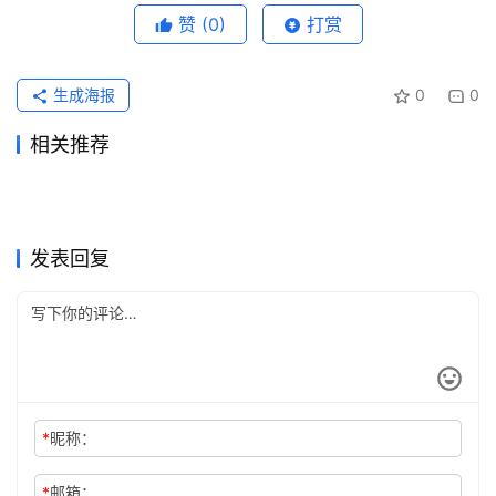
赞
(0)
打赏
生成海报
0
0
相关推荐
Claude Pro订阅失败国内代充
Claude Pro会员开通订阅开通
2026年5月20日
118
2026年6月21日
66
Grok Super开通会员订阅国内
2026ChatGPT Plus充值后查
方法
2026年7月11日
39
教程
2026年6月1日
123
未分类
未分类
Grok Super国内可用充值开通
SuperGrok微信支付宝订阅指
方法
2026年7月1日
94
到期时间
2026年6月6日
80
未分类
未分类
2026ChatGPT Plus充值超时
2026Claude Pro代充价格怎
方法
2026年5月31日
102
南实用版
2026年5月30日
84
未分类
未分类
ChatGPT Plus订阅失败后如
Grok Super订阅国内支付实用
不到账教程
2026年5月25日
99
么看
2026年6月7日
79
未分类
未分类
何代充续费
详细版
未分类
未分类
发表回复
*
昵称：
*
邮箱：