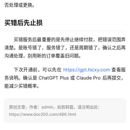
否处理或更换。
应
用
买错后先止损
可
视
买错服务后最重要的是先停止继续付款，把错误范围弄
化
清楚。是账号错了、服务错了，还是周期错了，确认之后再
编
沟通处理，别用新的订单覆盖旧问题。
辑
器
下次开通前，可以先在 
https://gpt.hicxy.com
 查看服
务说明。确认是 ChatGPT Plus 或 Claude Pro 后再提交，
能减少买错概率。
原创文章，作者：admin，如若转载，请注明出处：
https://www.doc200.com/486.html