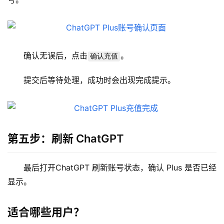
库
管
理
工
具
确认无误后，点击
。
确认充值
登录
注册
W
提交后等待处理，成功时会出现完成提示。
i
n
应
用
第五步：刷新 ChatGPT
可
视
最后打开ChatGPT 刷新账号状态，确认 Plus 是否已经
化
显示。
编
辑
适合哪些用户？
器