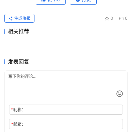
生成海报
0
0
相关推荐
ChatGPT Pro充值订阅开通完
Grok Super国内支付订阅完整
2026年7月24日
31
2026年6月18日
76
Claude Pro开通会员代充完整
ChatGPT Plus代充前后检查
整教程
2026年7月4日
55
教程
2026年5月21日
99
未分类
未分类
Claude Pro学习使用代充完整
ChatGPT Plus微信支付宝代
教程
2026年6月15日
80
清单
2026年7月6日
52
未分类
未分类
ChatGPT Plus订阅开通会员
ChatGPT Plus订阅支付被拒
教程
2026年8月3日
18
充开通教程
2026年7月14日
52
未分类
未分类
Grok Super国内可用订阅方法
ChatGPT Plus代充怎么选？
实用教程新手版
2026年6月15日
84
怎么办？银行卡与地址排查
2026年7月20日
55
未分类
未分类
完整教程
平台、账号与付款风险
未分类
未分类
发表回复
*
昵称：
*
邮箱：