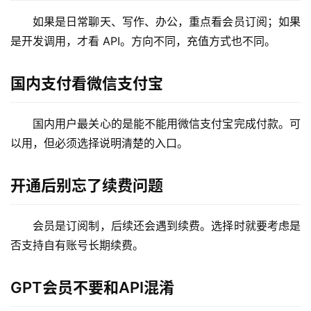
如果是日常聊天、写作、办公，重点看会员订阅；如果
是开发调用，才看 API。方向不同，充值方式也不同。
国内支付看微信支付宝
M
国内用户最关心的是能不能用微信支付宝完成付款。可
a
以用，但必须选择说明清楚的入口。
c
应
用
开通后别忘了续费问题
数
会员是订阅制，后续还会遇到续费。选择时就要考虑是
据
否支持自有账号长期续费。
库
管
GPT会员不要和API混淆
理
工