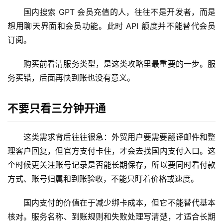
具
国内搜索 GPT 会员充值的人，往往不是开发者，而是
登录
注册
想用聊天界面和会员功能。此时 API 额度并不能替代会员
W
订阅。
i
n
购买前看清服务类型，是这类攻略里最重要的一步。服
应
务买错，后面再快到账也没有意义。
用
不要只看三分钟开通
可
视
化
这类需求背后往往很急：外贸用户要需要翻译邮件和整
编
理客户回复，但官方支付卡住，才会去找国内支付入口。这
辑
个时候更关注账号记录是否能长期保存，所以要同时看付款
器
方式、账号归属和到账验收，不能只盯着价格或速度。
国内支付的价值在于减少绑卡成本，但它不能替代基本
核对。服务名称、到账规则和失败处理写清楚，才适合长期