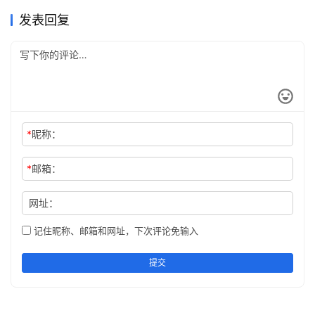
Claude Pro无需国外信用卡订
Claude Pro开通会员充值完整
意事项
2026年7月6日
44
方法
2026年7月10日
47
未分类
未分类
阅开通教程
方法
未分类
未分类
发表回复
*
昵称：
*
邮箱：
网址：
记住昵称、邮箱和网址，下次评论免输入
提交