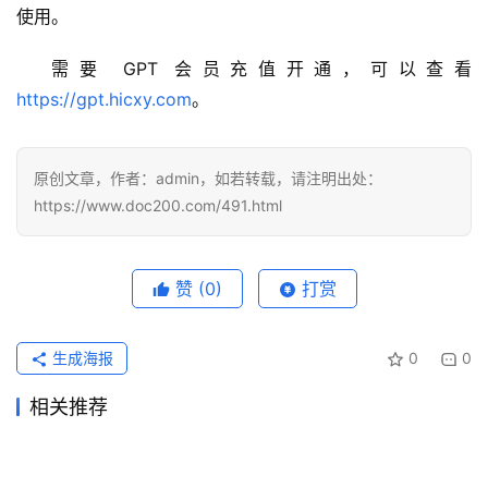
使用。
需要 GPT 会员充值开通，可以查看 
https://gpt.hicxy.com
。
原创文章，作者：admin，如若转载，请注明出处：
https://www.doc200.com/491.html
赞
(0)
打赏
生成海报
0
0
相关推荐
ChatGPT Plus微信支付代充
Claude Pro充值续费开通会员
2026年7月16日
42
3天前
13
ChatGPT Plus国内支付开通
ChatGPT Plus国内可用代充
开通教程
2026年6月2日
86
教程新手版
2026年6月23日
56
未分类
未分类
ChatGPT Plus订阅无需国外
ChatGPT Plus订阅微信支付
会员
4天前
17
方法
2026年6月6日
82
未分类
未分类
ChatGPT会员代充国内用户注
ChatGPT Plus自己账号订阅
信用卡教程新手版
2026年5月20日
97
宝开通详细版
2026年6月15日
72
未分类
未分类