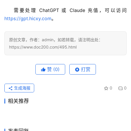
需要处理 ChatGPT 或 Claude 充值，可以访问 
https://gpt.hicxy.com
。
原创文章，作者：admin，如若转载，请注明出处：
https://www.doc200.com/495.html
赞
(0)
打赏
生成海报
0
0
相关推荐
Claude Pro支付宝续费失败怎
ChatGPT Plus订阅微信支付
2026年5月22日
100
2026年6月7日
90
ChatGPT Plus微信支付代充
Grok Super学习使用充值开通
么处理
2026年7月10日
47
宝开通完整步骤
2026年6月21日
77
未分类
未分类
Grok Super充值国内支付完整
2026ChatGPT Claude续费提
开通教程
2026年7月29日
46
教程
2026年6月1日
93
未分类
未分类
ChatGPT Pro代充会员开通详
Claude Pro国内支付订阅开通
教程
2026年7月24日
41
醒记录教程
2026年6月5日
94
未分类
未分类
Claude Pro充值续费开通会员
Grok Super国内可用代充开通
细教程
2天前
22
教程
2026年6月30日
66
未分类
未分类
教程月付订阅
方法
未分类
未分类