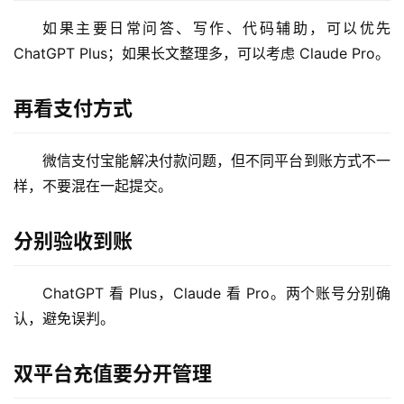
如果主要日常问答、写作、代码辅助，可以优先 
ChatGPT Plus；如果长文整理多，可以考虑 Claude Pro。
再看支付方式
M
a
微信支付宝能解决付款问题，但不同平台到账方式不一
c
样，不要混在一起提交。
应
用
分别验收到账
数
ChatGPT 看 Plus，Claude 看 Pro。两个账号分别确
据
库
认，避免误判。
管
理
双平台充值要分开管理
工
具