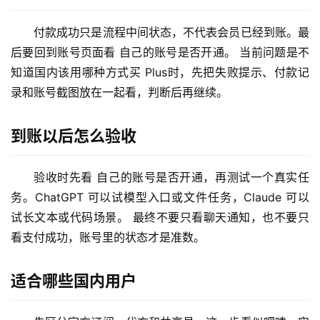
理
工
付款成功只是流程中间状态，不代表会员已经到账。最
具
后要回到账号页面看 自己的账号是否开通。 当前问题是不
登录
注册
知道国内该用哪种方式买 Plus时，先把失败提示、付款记
W
录和账号截图放在一起看，判断后再继续。
i
n
到账以后怎么验收
应
用
验收时先看 自己的账号是否开通，再测试一个真实任
可
务。ChatGPT 可以试模型入口或文件任务，Claude 可以
视
试长文本或代码场景。 最终不要只看聊天通知，也不要只
化
看支付成功，账号里的状态才是准数。
编
辑
器
适合哪些国内用户