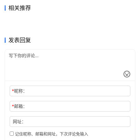
相关推荐
ChatGPT Plus原账号升级充
Grok Super无需国外信用卡代
2026年6月23日
63
2026年6月24日
63
ChatGPT Pro自己账号充值会
ChatGPT Plus充值微信支付
值开通方法
2026年7月13日
38
充开通教程
2026年6月6日
91
未分类
未分类
ChatGPT Plus微信支付宝充
ChatGPT Plus开通会员代充
员指南
2026年6月21日
65
宝开通指南实用版
2026年6月29日
53
未分类
未分类
2026Claude Pro代充价格怎
ChatGPT永久会员订阅靠谱
值开通教程
2026年5月30日
87
教程
2026年7月18日
46
未分类
未分类
ChatGPT Pro充值会员开通操
2026ChatGPT Plus代充发票
么看
2026年7月10日
46
吗？官方套餐说明
2026年5月31日
127
未分类
未分类
作指南
账单说明
未分类
未分类
发表回复
*
昵称：
*
邮箱：
网址：
记住昵称、邮箱和网址，下次评论免输入