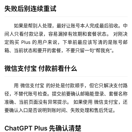
失败后别连续重试
如果是帮别人处理，最好让账号本人完成最后验收。中
间人只看付款记录，容易漏掉有效期和套餐状态。 对刚决
定购买 Plus 的用户来说，下单前最应该写清的是账号邮
箱、当前状态和要开的套餐，不要只留一句“帮我充”。
M
微信支付宝 付款前看什么
a
c
应
用 微信支付宝 的好处是付款顺手，但它只解决支付路
用
径，不替代账号检查。提交前要确认邮箱能登录、套餐名称
准确、当前页面没有异常提示。 如果使用 微信支付宝，还
数
要确认入口是否说明到账时间、失败处理和售后凭证。
据
库
ChatGPT Plus 先确认清楚
管