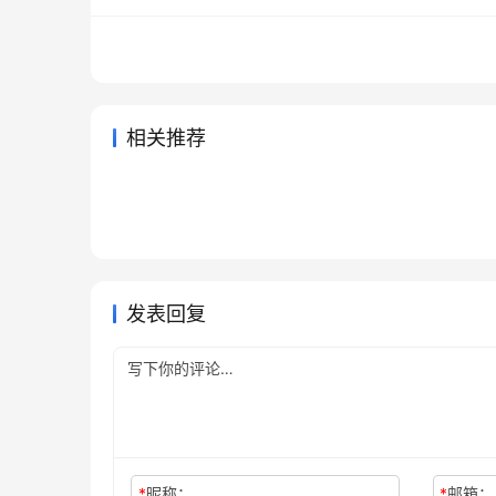
相关推荐
ChatGPT充值不用国外信用卡教
Chat
2026年6月4日
79
2026年
ChatGPT Plus 月付会员充值适
Clau
程
程
2026年5月17日
99
2026年
未分类
未分类
ChatGPT Pro国内订阅充值操作
Grok
合谁
教程
2026年7月12日
40
1天前
未分类
未分类
SuperGrok订阅微信支付宝教程
教程
方法自
2026年7月28日
19
未分类
未分类
未分类
发表回复
*
昵称：
*
邮箱：