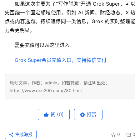
如果这次主要为了“写作辅助”开通 Grok Super，可以
具
先围绕一个固定领域使用，例如 AI 新闻、财经动态、X 热
登录
注册
点或内容选题。持续追踪同一类信息，Grok 的实时整理能
W
力会更明显。
i
n
需要充值可以从这里进入：
应
用
Grok Super会员充值入口，支持微信支付
可
视
原创文章，作者：admin，如若转载，请注明出处：
化
https://www.doc200.com/780.html
编
辑
器
赞
(0)
打赏
生成海报
0
0