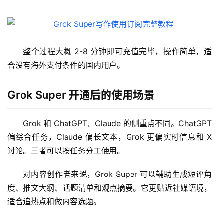
整个过程大概 2-8 分钟即可充值完毕，操作简单，适
合没有海外支付条件的国内用户。
M
Grok Super 开通后的使用场景
a
c
应
Grok 和 ChatGPT、Claude 的侧重点不同。ChatGPT 
用
偏综合任务，Claude 偏长文本，Grok 更偏实时信息和 X 
讨论。三者可以按任务分工使用。
数
据
对内容创作者来说，Grok Super 可以辅助生成短评角
库
度、推文大纲、话题清单和观点摘要。它更贴近社媒语境，
管
适合追热点和做内容选题。
理
工