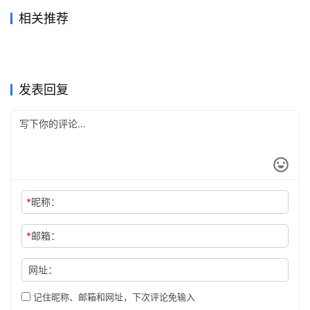
相关推荐
Claude充值异常怎么办？付款
ChatGPT代充和共享号区别
2026年7月18日
43
2026年5月19日
173
Grok Super开通会员充值完整
Grok Super新手开通订阅完整
被拒与Free Plan排查
2026年6月18日
67
2026必看
2026年6月18日
60
未分类
未分类
Grok Super自己账号订阅开通
Claude Pro国内支付代充操作
教程
2026年6月30日
57
教程
2026年6月4日
77
未分类
未分类
Grok Super办公使用充值开通
Claude Pro充值代充开通会员
方法
2026年6月23日
69
指南
2026年7月11日
51
未分类
未分类
Grok Super订阅国内支付操作
Claude Pro学习使用代充完整
方法
4天前
16
教程
2026年6月15日
77
未分类
未分类
方法新手版
教程
未分类
未分类
发表回复
*
昵称：
*
邮箱：
网址：
记住昵称、邮箱和网址，下次评论免输入