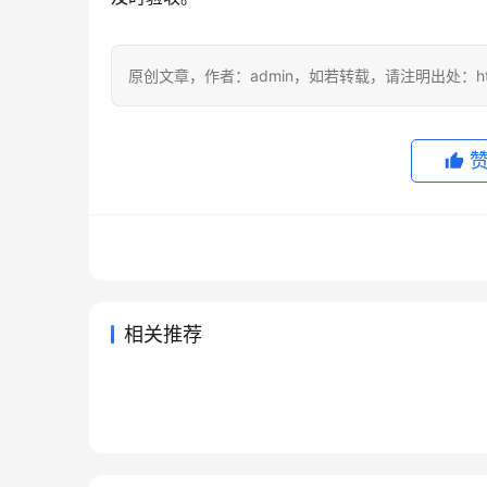
原创文章，作者：admin，如若转载，请注明出处：https://
相关推荐
Grok Super国内支付订阅开通
Grok
2026年6月5日
75
2026年
ChatGPT订阅退款怎么申请？取
2026
教程
详细版
2026年7月18日
47
2026年
未分类
未分类
Grok Super自己账号充值开通
Clau
消续费与退款流程
醒记录
2026年7月6日
45
2026年
未分类
未分类
ChatGPT Plus自己账号充值开
教程
南
2026年6月5日
82
未分类
未分类
通方法
未分类