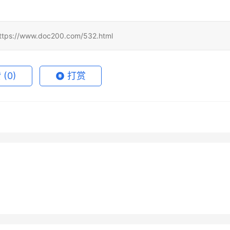
www.doc200.com/532.html
赞
(0)
打赏
 Super订阅自己账号开通
2026GPT Claude微信支付宝
6月7日
82
2026年5月29日
1
ChatGPT Claude续费提
Claude Pro自己账号充值开通
充流程
6月1日
90
2026年7月4日
未分类
de Pro国内支付充值详细指
ChatGPT Plus国内支付开通会
教程
程
7月10日
63
2026年6月2日
未分类
员
未分类