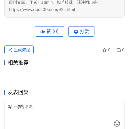
原创文章，作者：admin，如若转载，请注明出处：
https://www.doc200.com/922.html
赞
(0)
打赏
生成海报
0
0
相关推荐
SuperGrok代充自己账号开通
Claude充值失败怎么办？国内
2026年6月5日
98
2026年6月3日
89
Grok Super国内充值开通会员
Claude Pro代充流程订阅完整
教程
2026年7月23日
30
Claude代充解决方案
2026年6月19日
65
未分类
未分类
Grok Super资料整理代充完整
ChatGPT Plus Claude Pro双
教程
2026年6月15日
72
教程
2026年5月18日
100
未分类
未分类
ChatGPT Plus开通会员代充
Grok Super写作使用订阅完整
教程
2026年6月15日
82
会员充值
2026年6月11日
77
未分类
未分类
ChatGPT Plus微信支付宝订
2026ChatGPT Pro支付宝续
教程
2026年7月6日
47
教程
2026年5月31日
91
未分类
未分类
阅开通教程
费代充教程
未分类
未分类
发表回复