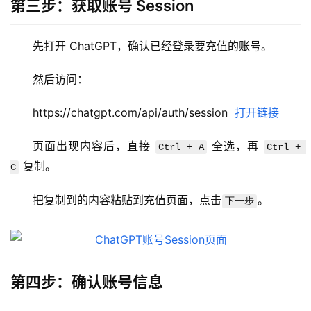
第三步：获取账号 Session
先打开 ChatGPT，确认已经登录要充值的账号。
M
a
然后访问：
c
应
https://chatgpt.com/api/auth/session  
打开链接
用
页面出现内容后，直接 
 全选，再 
Ctrl + A
Ctrl + 
 复制。
数
C
据
库
把复制到的内容粘贴到充值页面，点击
。
下一步
管
理
工
具
第四步：确认账号信息
登录
注册
W