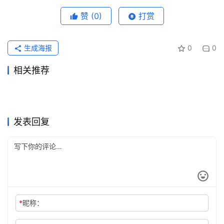
赞
(0)
打赏
生成海报
0
0
相关推荐
Grok Super充值开通会员操作
ChatGPT Plus国内支付充值
2026年6月5日
84
2026年7月28日
31
SuperGrok代充无需国外信用
Grok Super代充流程充值开通
指南
2026年6月6日
92
开通教程
2026年6月29日
60
未分类
未分类
国内AI会员支付宝续费周期没
Claude Pro代充自己账号开通
卡实用版
2026年5月26日
105
教程
2026年7月22日
35
未分类
未分类
Grok Super开通会员充值完整
Grok Super国内支付订阅开通
变怎么办
2026年6月18日
71
教程
2026年7月16日
49
未分类
未分类
Claude Pro资料整理充值方法
Claude Pro充值后能用
教程
2026年6月14日
77
方法
2026年7月14日
43
未分类
未分类
完整教程
Claude Code吗？权益说明
未分类
未分类
发表回复
*
昵称：