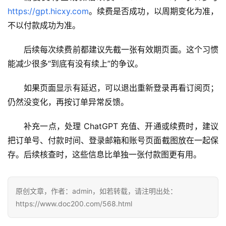
n
https://gpt.hicxy.com
。续费是否成功，以周期变化为准，
应
用
不以付款成功为准。
后续每次续费前都建议先截一张有效期页面。这个习惯
可
能减少很多“到底有没有续上”的争议。
视
化
如果页面显示有延迟，可以退出重新登录再看订阅页；
编
辑
仍然没变化，再按订单异常反馈。
器
补充一点，处理 ChatGPT 充值、开通或续费时，建议
把订单号、付款时间、登录邮箱和账号页面截图放在一起保
存。后续核查时，这些信息比单独一张付款图更有用。
原创文章，作者：admin，如若转载，请注明出处：
https://www.doc200.com/568.html