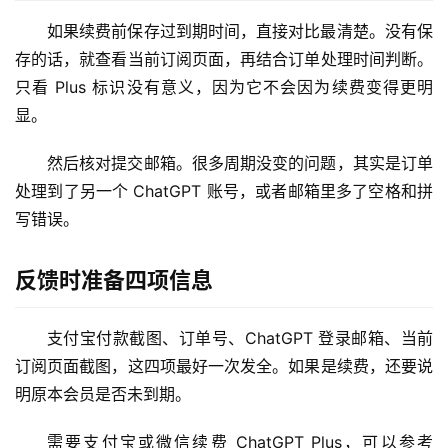
如果续费前保存过到期时间，直接对比最清楚。没有保
M
存的话，就查看当前订阅页面，再结合订单处理时间判断。
a
只看 Plus 标识没有意义，因为它不会因为续费变得更明
c
显。
应
用
然后核对提交邮箱。很多周期没变的问题，其实是订单
处理到了另一个 ChatGPT 账号，或者邮箱里多了空格和拼
数
写错误。
据
库
管
反馈时准备四项信息
理
工
支付宝付款截图、订单号、ChatGPT 登录邮箱、当前
具
订阅页面截图，这四项最好一次发全。如果是续费，还要说
登录
注册
明原本会员是否未到期。
W
i
需要支付宝或微信续费 ChatGPT Plus，可以参考 