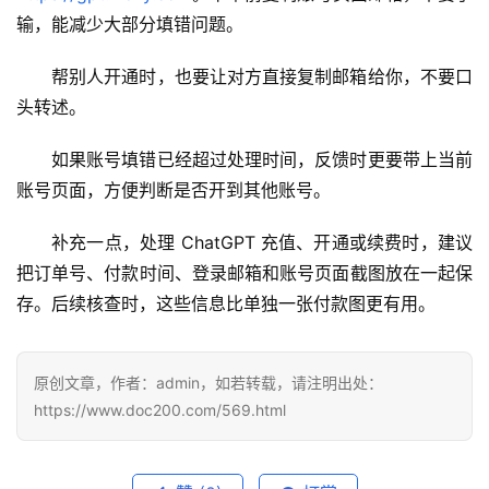
应
输，能减少大部分填错问题。
用
帮别人开通时，也要让对方直接复制邮箱给你，不要口
可
头转述。
视
化
如果账号填错已经超过处理时间，反馈时更要带上当前
编
账号页面，方便判断是否开到其他账号。
辑
器
补充一点，处理 ChatGPT 充值、开通或续费时，建议
把订单号、付款时间、登录邮箱和账号页面截图放在一起保
存。后续核查时，这些信息比单独一张付款图更有用。
原创文章，作者：admin，如若转载，请注明出处：
https://www.doc200.com/569.html