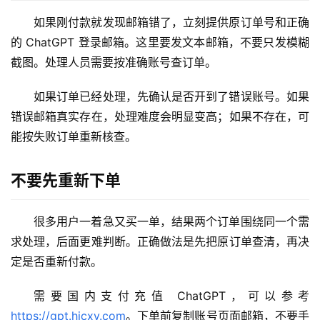
如果刚付款就发现邮箱错了，立刻提供原订单号和正确
M
的 ChatGPT 登录邮箱。这里要发文本邮箱，不要只发模糊
a
c
截图。处理人员需要按准确账号查订单。
应
用
如果订单已经处理，先确认是否开到了错误账号。如果
错误邮箱真实存在，处理难度会明显变高；如果不存在，可
数
能按失败订单重新核查。
据
库
不要先重新下单
管
理
工
很多用户一着急又买一单，结果两个订单围绕同一个需
具
求处理，后面更难判断。正确做法是先把原订单查清，再决
定是否重新付款。
登录
注册
W
i
需要国内支付充值 ChatGPT，可以参考 
n
https://gpt.hicxy.com
。下单前复制账号页面邮箱，不要手