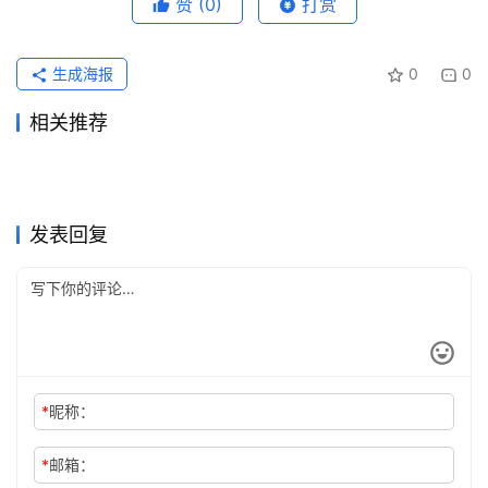
赞
(0)
打赏
生成海报
0
0
相关推荐
ChatGPT Pro代充会员开通详
Claude 支付页面报错后的充
2026年7月24日
41
2026年5月17日
104
Claude Pro无需国外信用卡订
Grok国内怎么充值？
细教程
2026年6月21日
68
值方法
2026年7月20日
46
未分类
未分类
Claude Pro微信支付宝代充教
Grok Super原账号升级订阅教
阅开通教程
2026年6月15日
79
SuperGrok订阅开通教程
2026年6月18日
72
未分类
未分类
ChatGPT Plus订阅流程国内
ChatGPT会员充值订单超时解
程
2026年6月3日
92
程
2026年5月29日
93
未分类
未分类
SuperGrok订阅微信支付宝教
Grok Super微信支付宝充值会
可用
2026年7月16日
54
决办法
2026年7月12日
51
未分类
未分类
程
员教程
未分类
未分类
发表回复
*
昵称：
*
邮箱：