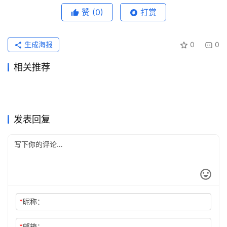
赞
(0)
打赏
生成海报
0
0
相关推荐
Grok Super代充流程充值方法
ChatGPT Plus无需国外信用
2026年6月14日
647
2026年6月17日
69
SuperGrok支付宝充值会员教
ChatGPT Plus原账号升级充
完整教程
2026年7月24日
30
卡代充开通教程
2026年6月21日
77
未分类
未分类
Claude Pro国内支付充值完整
Claude Pro充值订阅开通完整
程
2026年7月7日
59
值开通教程
2026年7月13日
39
未分类
未分类
ChatGPT Plus订阅开通会员
Grok Super原账号升级订阅教
方法
2天前
23
教程
2026年6月18日
72
未分类
未分类
ChatGPT Plus国内可用订阅
Claude充值异常怎么办？付款
实用教程月付订阅
2026年6月29日
72
程
2026年7月18日
44
未分类
未分类
教程
被拒与Free Plan排查
未分类
未分类
发表回复
*
昵称：
*
邮箱：