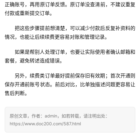
正确账号，再用原订单反馈。原订单没查清前，不建议重复
应
付款或重新提交订单。
用
把这些步骤提前想清楚，可以减少付款后反复补资料的
可
情况，也能让后续续费更容易对账和管理记录。
视
化
如果是帮别人处理订单，也要让实际使用者确认邮箱和
编
套餐，避免转述造成错误。
辑
器
另外，续费类订单最好提前保存旧有效期；首次开通则
保存开通前账号状态。前后对比，比单独描述问题更容易让
售后判断。
原创文章，作者：admin，如若转载，请注明出处：
https://www.doc200.com/587.html