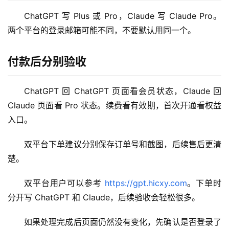
ChatGPT 写 Plus 或 Pro，Claude 写 Claude Pro。
M
两个平台的登录邮箱可能不同，不要默认用同一个。
a
c
付款后分别验收
应
用
ChatGPT 回 ChatGPT 页面看会员状态，Claude 回 
数
Claude 页面看 Pro 状态。续费看有效期，首次开通看权益
据
入口。
库
管
双平台下单建议分别保存订单号和截图，后续售后更清
理
楚。
工
具
双平台用户可以参考 
https://gpt.hicxy.com
。下单时
登录
注册
分开写 ChatGPT 和 Claude，后续验收会轻松很多。
W
i
如果处理完成后页面仍然没有变化，先确认是否登录了
n