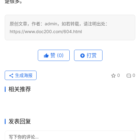
楚很多。
原创文章，作者：admin，如若转载，请注明出处：
https://www.doc200.com/604.html
赞
(0)
打赏
生成海报
0
0
相关推荐
2026国内Claude Pro订阅升
ChatGPT Pro自己账号代充详
2026年5月31日
132
2026年7月29日
34
ChatGPT会员微信支付失败解
ChatGPT Plus长期使用充值
级教程
2026年5月29日
100
细教程
2026年6月18日
79
未分类
未分类
ChatGPT Pro开通无需信用卡
SuperGrok国内充值教程：官
决
2026年5月20日
117
教程
2026年7月18日
42
未分类
未分类
Claude Pro写作使用充值方法
Claude Pro自己账号订阅开通
教程
2026年6月14日
80
网套餐与开通步骤
2026年6月16日
78
未分类
未分类
Claude Pro充值微信支付宝教
Grok Super自己账号订阅开通
完整教程
2026年6月3日
91
教程
2026年6月30日
60
未分类
未分类
程
方法
未分类
未分类
发表回复