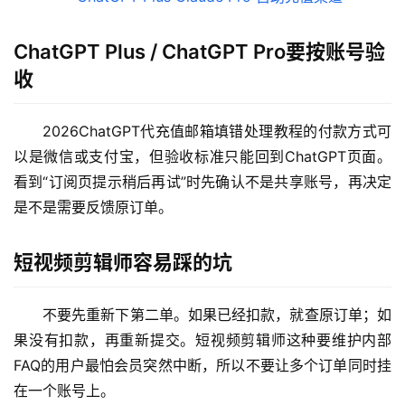
ChatGPT Plus / ChatGPT Pro要按账号验
收
M
2026ChatGPT代充值邮箱填错处理教程的付款方式可
a
c
以是微信或支付宝，但验收标准只能回到ChatGPT页面。
应
看到“订阅页提示稍后再试”时先确认不是共享账号，再决定
用
是不是需要反馈原订单。
数
短视频剪辑师容易踩的坑
据
库
管
不要先重新下第二单。如果已经扣款，就查原订单；如
理
果没有扣款，再重新提交。短视频剪辑师这种要维护内部 
工
FAQ的用户最怕会员突然中断，所以不要让多个订单同时挂
具
在一个账号上。