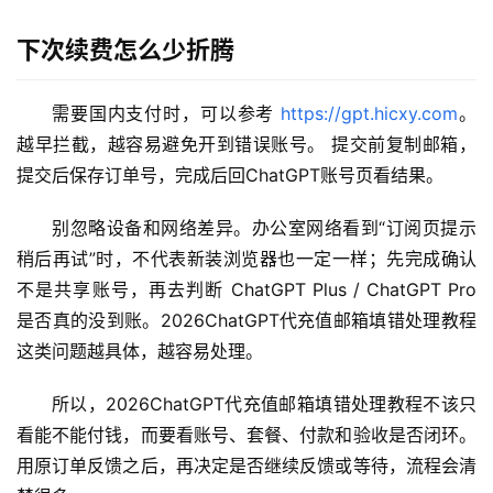
登录
注册
W
下次续费怎么少折腾
i
n
应
需要国内支付时，可以参考 
https://gpt.hicxy.com
。
用
越早拦截，越容易避免开到错误账号。 提交前复制邮箱，
提交后保存订单号，完成后回ChatGPT账号页看结果。
可
视
别忽略设备和网络差异。办公室网络看到“订阅页提示
化
稍后再试”时，不代表新装浏览器也一定一样；先完成确认
编
不是共享账号，再去判断 ChatGPT Plus / ChatGPT Pro 
辑
是否真的没到账。2026ChatGPT代充值邮箱填错处理教程
器
这类问题越具体，越容易处理。
所以，2026ChatGPT代充值邮箱填错处理教程不该只
看能不能付钱，而要看账号、套餐、付款和验收是否闭环。
用原订单反馈之后，再决定是否继续反馈或等待，流程会清