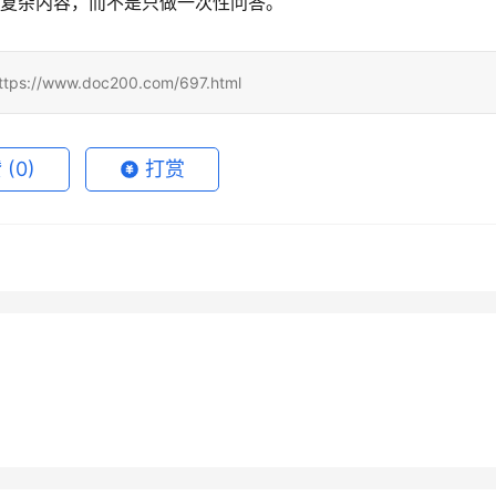
处理复杂内容，而不是只做一次性问答。
www.doc200.com/697.html
赞
(0)
打赏
ude代充值三分钟微信开通
Grok Super自己账号微信支付
5月26日
99
2026年7月7日
de Pro自己账号充值开通教
Grok Super订阅自己账号开通
宝充值教程
17
2026年6月7日
未分类
rGrok自己账号充值完整教
ChatGPT Claude代充售后要
用户
详细版
月16日
34
2026年5月23日
1
未分类
供什么
未分类