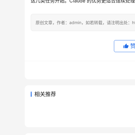
这几类任务开始。Claude 的优势更适合连续
原创文章，作者：admin，如若转载，请注明出处：https://
相关推荐
ChatGPT Plus微信支付宝充值
Cla
2026年6月6日
84
2026年
Claude Pro自己账号充值开通完
Clau
流程实用版
会员
2026年6月7日
89
5天前
未分类
未分类
AI会员代充值账号填错还能改吗
Supe
整步骤
程国内
2026年5月26日
105
2026年7
未分类
未分类
升级 ChatGPT Plus 前要准备什
程
2026年5月14日
122
未分类
未分类
么
未分类