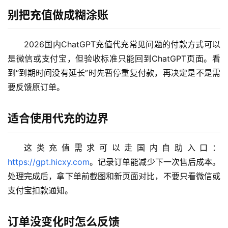
别把充值做成糊涂账
2026国内ChatGPT充值代充常见问题的付款方式可以
M
是微信或支付宝，但验收标准只能回到ChatGPT页面。看
a
c
到“到期时间没有延长”时先暂停重复付款，再决定是不是需
应
要反馈原订单。
用
适合使用代充的边界
数
据
这类充值需求可以走国内自助入口：
库
管
https://gpt.hicxy.com
。记录订单能减少下一次售后成本。 
理
处理完成后，拿下单前截图和新页面对比，不要只看微信或
工
支付宝扣款通知。
具
登录
注册
订单没变化时怎么反馈
W