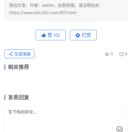
原创文章，作者：admin，如若转载，请注明出处：
https://www.doc200.com/607.html
赞
(0)
打赏
生成海报
0
0
相关推荐
Claude Pro充值开通会员详细
Claude Pro长期使用充值开通
5天前
18
2026年6月23日
75
ChatGPT Plus购买国内支付
Grok Super开通会员订阅开通
步骤国内用户
2026年5月18日
105
方法
2026年6月29日
56
未分类
未分类
2026 ChatGPT会员购买代充
Claude Pro会员开通代充完整
避坑指南
2026年5月20日
184
教程
2026年6月19日
74
未分类
未分类
ChatGPT Plus代充开通会员
Grok Super订阅流程订阅方法
教程
5天前
18
教程
2026年6月22日
108
未分类
未分类
Grok Super国内可用充值方法
ChatGPT Plus国内支付开通
操作方法国内用户
2026年6月22日
71
完整教程
2026年6月2日
89
未分类
未分类
完整教程
会员
未分类
未分类
发表回复