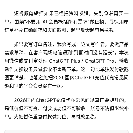
i
n
短视频剪辑师如果已经把资料发错，先别急着再买一
应
单。围绕“不要用 AI 会员概括所有需求”做止损，尽快用原
用
订单补充正确邮箱和页面截图，越早反馈越容易拦截。
可
如果要写订单备注，我会写成：论文写作者，要做产品
视
需求草稿，在客户现场电脑遇到“到期时间没有延长”，本次
化
用微信或支付宝处理 ChatGPT Plus / ChatGPT Pro，验收
编
动作是换设备只做验收不重新下单。这一句比单独发付款截
辑
图更清楚，也能避免把2026国内ChatGPT充值代充常见问
器
题和别的平台会员混在一起。
2026国内ChatGPT充值代充常见问题真正要避开的，
是低价但不可查、付款成功但不可验收、账号不清但继续补
单。先把暂停重复付款做到位，再付款更稳。