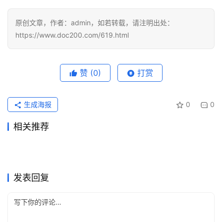
原创文章，作者：admin，如若转载，请注明出处：
https://www.doc200.com/619.html
赞
(0)
打赏
生成海报
0
0
相关推荐
Grok Super国内支付订阅完整
SuperGrok国内充值教程：官
2026年7月24日
53
2026年7月18日
40
Claude Pro国内支付订阅开通
GPT Claude代充不到账怎么
指南
2026年6月6日
107
网套餐与开通步骤
2026年5月29日
98
未分类
未分类
Grok Super自己账号充值开通
Claude Pro开通会员自己账号
实用版
2026年7月10日
53
售后
2026年7月7日
59
未分类
未分类
Claude Pro订阅流程开通开通
支付宝开通ChatGPT Plus多
指南
2026年6月30日
60
代充教程
2026年5月22日
98
未分类
未分类
ChatGPT Plus国内可用代充
Claude Pro无需国外信用卡微
教程
2026年6月5日
86
久到账
2026年7月7日
43
未分类
未分类
教程
信支付宝充值教程
未分类
未分类
发表回复