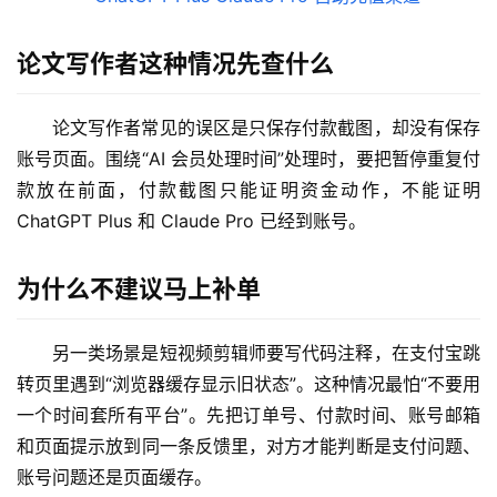
论文写作者这种情况先查什么
M
论文写作者常见的误区是只保存付款截图，却没有保存
a
账号页面。围绕“AI 会员处理时间”处理时，要把暂停重复付
c
款放在前面，付款截图只能证明资金动作，不能证明 
应
ChatGPT Plus 和 Claude Pro 已经到账号。
用
为什么不建议马上补单
数
据
库
另一类场景是短视频剪辑师要写代码注释，在支付宝跳
管
转页里遇到“浏览器缓存显示旧状态”。这种情况最怕“不要用
理
一个时间套所有平台”。先把订单号、付款时间、账号邮箱
工
和页面提示放到同一条反馈里，对方才能判断是支付问题、
具
账号问题还是页面缓存。
登录
注册