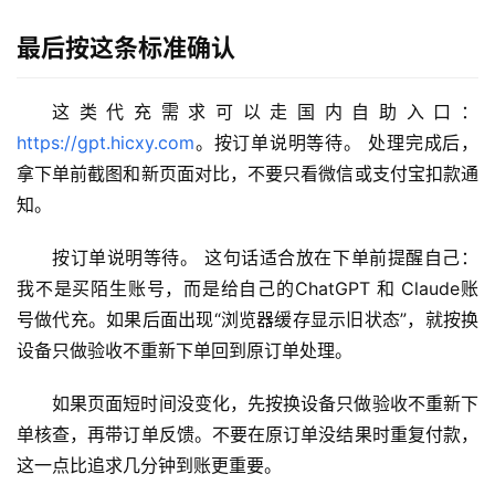
W
i
最后按这条标准确认
n
应
这类代充需求可以走国内自助入口：
用
https://gpt.hicxy.com
。按订单说明等待。 处理完成后，
拿下单前截图和新页面对比，不要只看微信或支付宝扣款通
可
视
知。
化
编
按订单说明等待。 这句话适合放在下单前提醒自己：
辑
我不是买陌生账号，而是给自己的ChatGPT 和 Claude账
器
号做代充。如果后面出现“浏览器缓存显示旧状态”，就按换
设备只做验收不重新下单回到原订单处理。
如果页面短时间没变化，先按换设备只做验收不重新下
单核查，再带订单反馈。不要在原订单没结果时重复付款，
这一点比追求几分钟到账更重要。